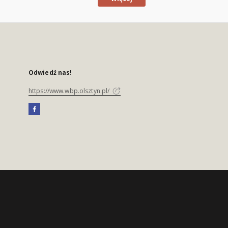
Odwiedź nas!
https://www.wbp.olsztyn.pl/