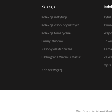
Kolekcje
Inde
Kolekcje instytucji
Tytuł
Kolekcje osób prywatnych
Twór
Kolekcje tematyczne
Wspó
Formy zbiorów
Powią
Zasoby elektroniczne
Tema
Bibliografia Warmii i Mazur
Zakr
...
Opis
Zobacz więcej
Współzałożycielami Klas