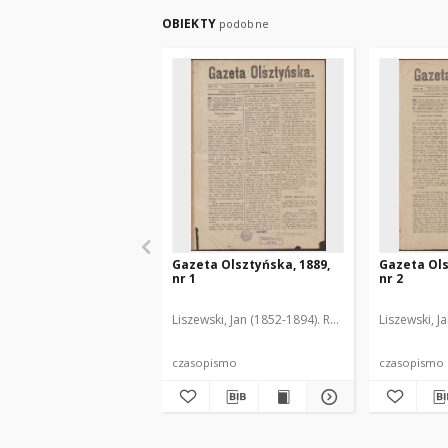
OBIEKTY
podobne
Gazeta Olsztyńska, 1889,
Gazeta Ols
nr 1
nr 2
Liszewski, Jan (1852-1894). Red.
Liszewski, J
czasopismo
czasopismo