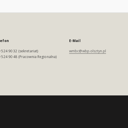
lefon
E-Mail
 524 90 32 (sekretariat)
wmbc@wbp.olsztyn.pl
 524 90 48 (Pracownia Regionalna)