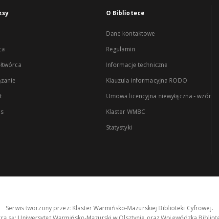
ksy
O Bibliotece
Dane kontaktowe
ca
Regulamin
łtwórca
Informacje techniczne
zanie
Klauzula informacyjna RODO
t
Umowa licencyjna niewyłączna - wzór
es
Klaster WMBC
Statystyki
Serwis tworzony przez: Klaster Warmińsko-Mazurskiej Biblioteki Cyfrowej.
tra są: Uniwersytet Warmińsko-Mazurski w Olsztynie oraz Wojewódzka Bibliote