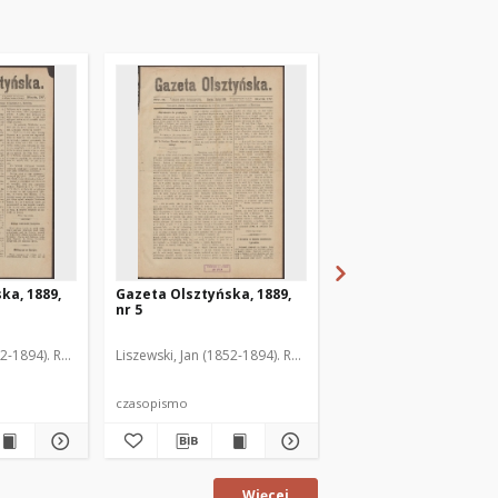
ka, 1889,
Gazeta Olsztyńska, 1889,
Gazeta Olsztyńska, 1
nr 5
nr 6
52-1894). Red.
Liszewski, Jan (1852-1894). Red.
Liszewski, Jan (1852-189
czasopismo
czasopismo
Więcej