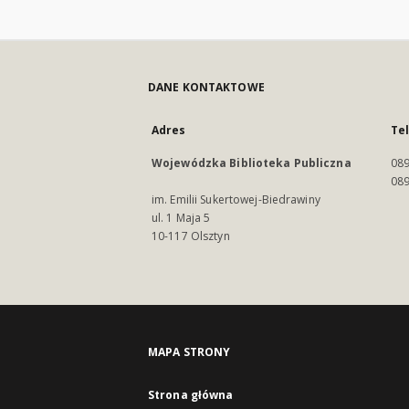
DANE KONTAKTOWE
Adres
Te
Wojewódzka Biblioteka Publiczna
089
089
im. Emilii Sukertowej-Biedrawiny
ul. 1 Maja 5
10-117 Olsztyn
MAPA STRONY
Strona główna