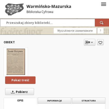
Wyszukiwanie zaawansowane
?
OBIEKT
Pokaż treść
Pobierz
OPIS
INFORMACJE
STRUKTURA