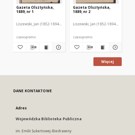
Gazeta Olsztyńska,
Gazeta Olsztyńska,
Ga
1889, nr 1
1889, nr 2
188
Liszewski, Jan (1852-1894). Red.
Liszewski, Jan (1852-1894). Red.
Lis
czasopismo
czasopismo
cz
Więcej
DANE KONTAKTOWE
Adres
Wojewódzka Biblioteka Publiczna
im. Emilii Sukertowej-Biedrawiny