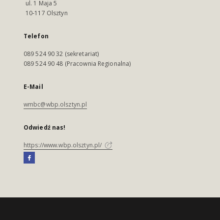
ul. 1 Maja 5
10-117 Olsztyn
Telefon
089 524 90 32 (sekretariat)
089 524 90 48 (Pracownia Regionalna)
E-Mail
wmbc@wbp.olsztyn.pl
Odwiedź nas!
https://www.wbp.olsztyn.pl/