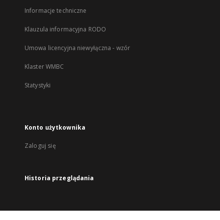
Informacje techniczne
Klauzula informacyjna RODO
Umowa licencyjna niewyłączna - wzór
Klaster WMBC
Statystyki
Konto użytkownika
Zaloguj się
Historia przeglądania