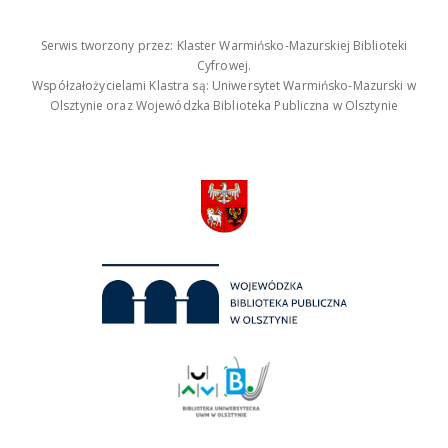
Serwis tworzony przez: Klaster Warmińsko-Mazurskiej Biblioteki
Cyfrowej.
Współzałożycielami Klastra są: Uniwersytet Warmińsko-Mazurski w
Olsztynie oraz Wojewódzka Biblioteka Publiczna w Olsztynie