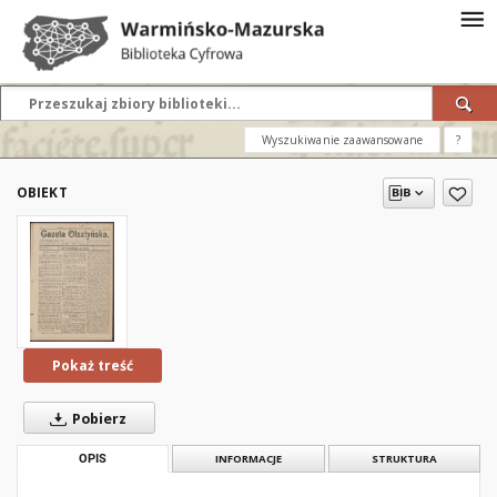
Wyszukiwanie zaawansowane
?
OBIEKT
Pokaż treść
Pobierz
OPIS
INFORMACJE
STRUKTURA