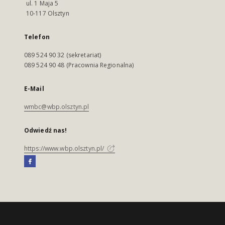
ul. 1 Maja 5
10-117 Olsztyn
Telefon
089 524 90 32 (sekretariat)
089 524 90 48 (Pracownia Regionalna)
E-Mail
wmbc@wbp.olsztyn.pl
Odwiedź nas!
https://www.wbp.olsztyn.pl/