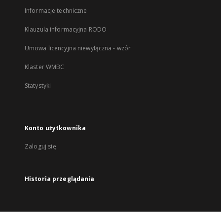
Informacje techniczne
Klauzula informacyjna RODO
Umowa licencyjna niewyłączna - wzór
Klaster WMBC
Statystyki
Konto użytkownika
Zaloguj się
Historia przeglądania