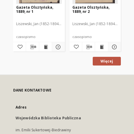
Gazeta Olsztyńska,
Gazeta Olsztyńska,
Ga
1889, nr 1
1889, nr 2
188
Liszewski, Jan (1852-1894). Red.
Liszewski, Jan (1852-1894). Red.
Lis
czasopismo
czasopismo
cz
Więcej
DANE KONTAKTOWE
Adres
Wojewódzka Biblioteka Publiczna
im. Emilii Sukertowej-Biedrawiny