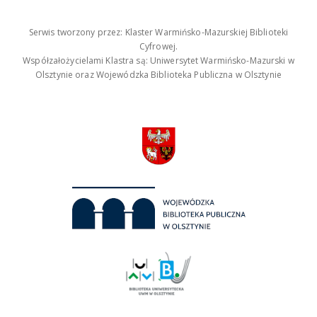
Serwis tworzony przez: Klaster Warmińsko-Mazurskiej Biblioteki
Cyfrowej.
Współzałożycielami Klastra są: Uniwersytet Warmińsko-Mazurski w
Olsztynie oraz Wojewódzka Biblioteka Publiczna w Olsztynie