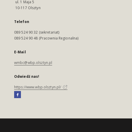
ul. 1 Maja 5
10-117 Olsztyn
Telefon
089 524 90 32 (sekretariat)
089 524 90 48 (Pracownia Regionalna)
E-Mail
wmbc@wbp.olsztyn.pl
Odwiedź nas!
https://www.wbp.olsztyn.pl/