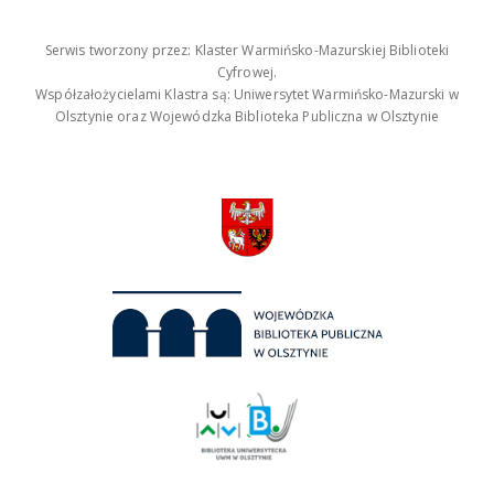
Serwis tworzony przez: Klaster Warmińsko-Mazurskiej Biblioteki
Cyfrowej.
Współzałożycielami Klastra są: Uniwersytet Warmińsko-Mazurski w
Olsztynie oraz Wojewódzka Biblioteka Publiczna w Olsztynie