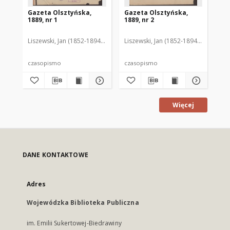
Gazeta Olsztyńska,
Gazeta Olsztyńska,
Ga
1889, nr 1
1889, nr 2
188
Liszewski, Jan (1852-1894). Red.
Liszewski, Jan (1852-1894). Red.
Lis
czasopismo
czasopismo
cz
Więcej
DANE KONTAKTOWE
Adres
Wojewódzka Biblioteka Publiczna
im. Emilii Sukertowej-Biedrawiny