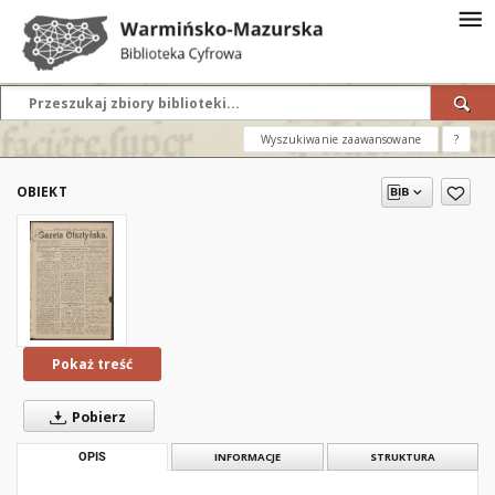
Wyszukiwanie zaawansowane
?
OBIEKT
Pokaż treść
Pobierz
OPIS
INFORMACJE
STRUKTURA