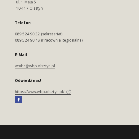
ul. 1 Maja 5
10-117 Olsztyn
Telefon
089 524 90 32 (sekretariat)
089 524 90 48 (Pracownia Regionalna)
E-Mail
wmbc@wbp.olsztyn.pl
Odwiedź nas!
https://www.wbp.olsztyn.pl/