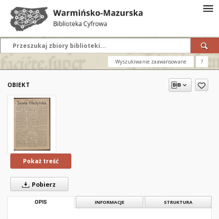
Wyszukiwanie zaawansowane
?
OBIEKT
Pokaż treść
Pobierz
OPIS
INFORMACJE
STRUKTURA