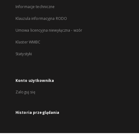
Informacje techniczne
Klauzula informacyjna RODO
Umowa licencyjna niewyłączna - wzór
Klaster WMBC
Statystyki
Konto użytkownika
Zaloguj się
Historia przeglądania