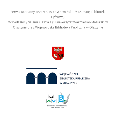
Serwis tworzony przez: Klaster Warmińsko-Mazurskiej Biblioteki
Cyfrowej.
Współzałożycielami Klastra są: Uniwersytet Warmińsko-Mazurski w
Olsztynie oraz Wojewódzka Biblioteka Publiczna w Olsztynie