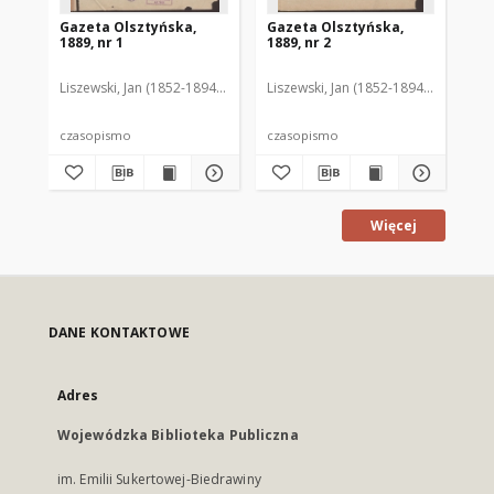
Gazeta Olsztyńska,
Gazeta Olsztyńska,
Ga
1889, nr 1
1889, nr 2
188
Liszewski, Jan (1852-1894). Red.
Liszewski, Jan (1852-1894). Red.
Lis
czasopismo
czasopismo
cz
Więcej
DANE KONTAKTOWE
Adres
Wojewódzka Biblioteka Publiczna
im. Emilii Sukertowej-Biedrawiny