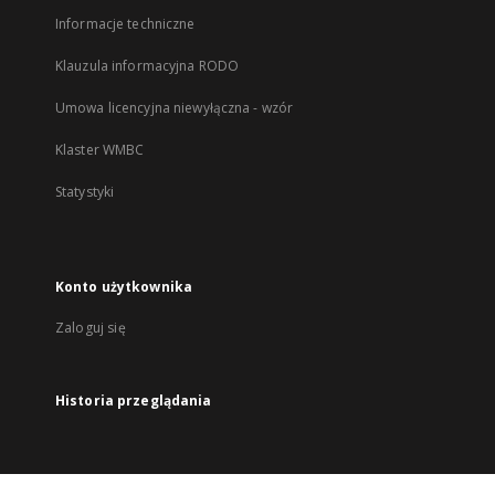
Informacje techniczne
Klauzula informacyjna RODO
Umowa licencyjna niewyłączna - wzór
Klaster WMBC
Statystyki
Konto użytkownika
Zaloguj się
Historia przeglądania