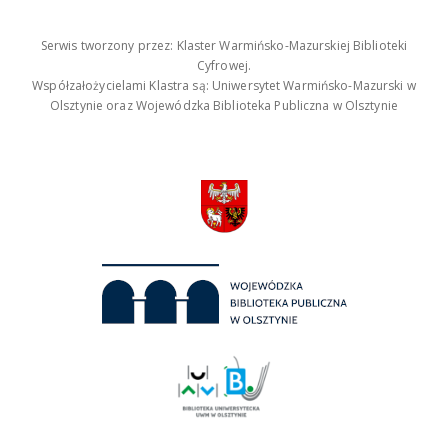
Serwis tworzony przez: Klaster Warmińsko-Mazurskiej Biblioteki
Cyfrowej.
Współzałożycielami Klastra są: Uniwersytet Warmińsko-Mazurski w
Olsztynie oraz Wojewódzka Biblioteka Publiczna w Olsztynie