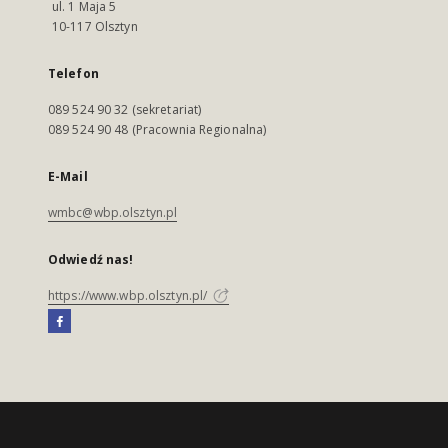
ul. 1 Maja 5
10-117 Olsztyn
Telefon
089 524 90 32 (sekretariat)
089 524 90 48 (Pracownia Regionalna)
E-Mail
wmbc@wbp.olsztyn.pl
Odwiedź nas!
https://www.wbp.olsztyn.pl/