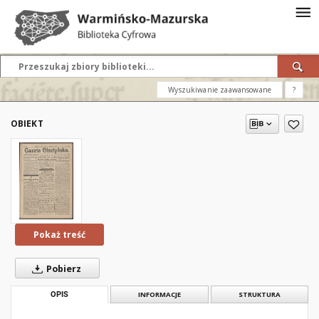
Wyszukiwanie zaawansowane
?
OBIEKT
Pokaż treść
Pobierz
OPIS
INFORMACJE
STRUKTURA