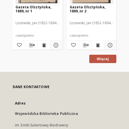
Gazeta Olsztyńska,
Gazeta Olsztyńska,
Ga
1889, nr 1
1889, nr 2
188
Liszewski, Jan (1852-1894). Red.
Liszewski, Jan (1852-1894). Red.
Lis
czasopismo
czasopismo
cz
Więcej
DANE KONTAKTOWE
Adres
Wojewódzka Biblioteka Publiczna
im. Emilii Sukertowej-Biedrawiny