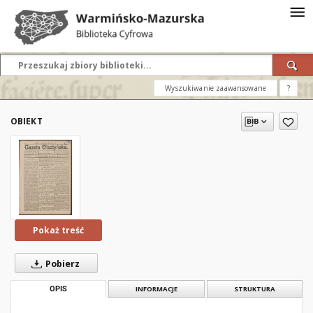
Wyszukiwanie zaawansowane
?
OBIEKT
Pokaż treść
Pobierz
OPIS
INFORMACJE
STRUKTURA