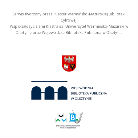
Serwis tworzony przez: Klaster Warmińsko-Mazurskiej Biblioteki
Cyfrowej.
Współzałożycielami Klastra są: Uniwersytet Warmińsko-Mazurski w
Olsztynie oraz Wojewódzka Biblioteka Publiczna w Olsztynie