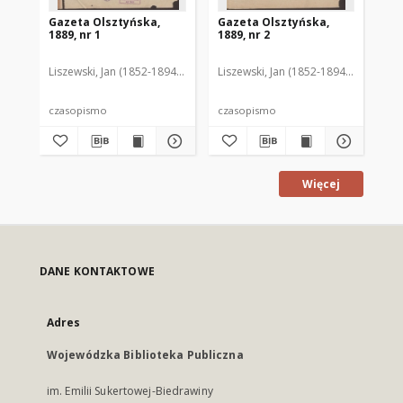
Gazeta Olsztyńska,
Gazeta Olsztyńska,
Ga
1889, nr 1
1889, nr 2
188
Liszewski, Jan (1852-1894). Red.
Liszewski, Jan (1852-1894). Red.
Lis
czasopismo
czasopismo
cz
Więcej
DANE KONTAKTOWE
Adres
Wojewódzka Biblioteka Publiczna
im. Emilii Sukertowej-Biedrawiny