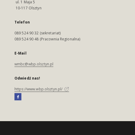
ul. 1 Maja 5
10-117 Olsztyn
Telefon
089 524 90 32 (sekretariat)
089 524 90 48 (Pracownia Regionalna)
E-Mail
wmbc@wbp.olsztyn.pl
Odwiedź nas!
https://www.wbp.olsztyn.pl/