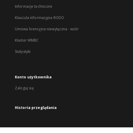
Informacje techniczne
Klauzula informacyjna RODO
Umowa licencyjna niewyłączna - wzór
Klaster WMBC
Statystyki
Konto użytkownika
Zaloguj się
Historia przeglądania