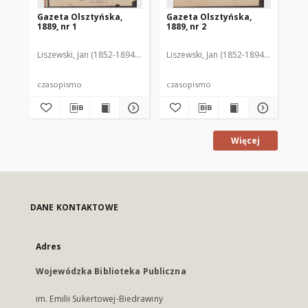
Gazeta Olsztyńska,
Gazeta Olsztyńska,
Ga
1889, nr 1
1889, nr 2
188
Liszewski, Jan (1852-1894). Red.
Liszewski, Jan (1852-1894). Red.
Lis
czasopismo
czasopismo
cz
Więcej
DANE KONTAKTOWE
Adres
Wojewódzka Biblioteka Publiczna
im. Emilii Sukertowej-Biedrawiny