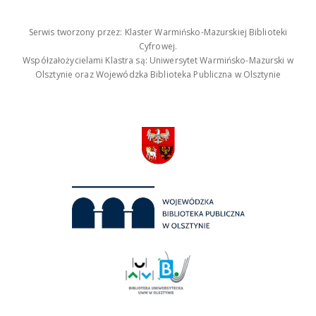
Serwis tworzony przez: Klaster Warmińsko-Mazurskiej Biblioteki
Cyfrowej.
Współzałożycielami Klastra są: Uniwersytet Warmińsko-Mazurski w
Olsztynie oraz Wojewódzka Biblioteka Publiczna w Olsztynie