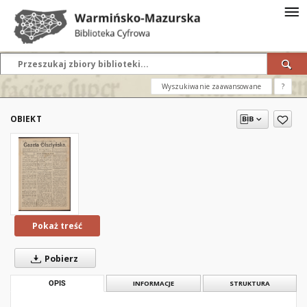
Wyszukiwanie zaawansowane
?
OBIEKT
Pokaż treść
Pobierz
OPIS
INFORMACJE
STRUKTURA