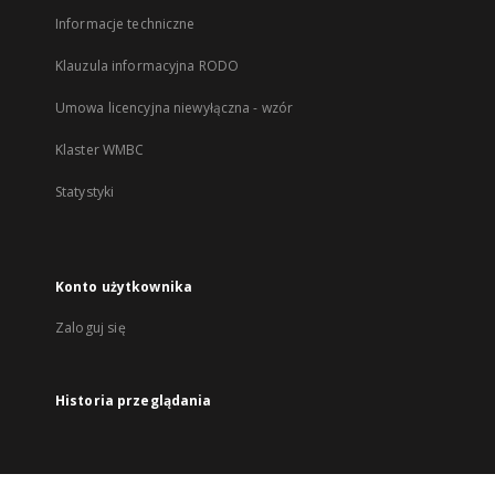
Informacje techniczne
Klauzula informacyjna RODO
Umowa licencyjna niewyłączna - wzór
Klaster WMBC
Statystyki
Konto użytkownika
Zaloguj się
Historia przeglądania