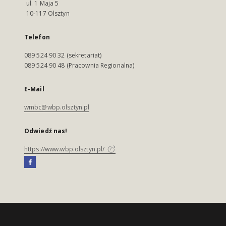
ul. 1 Maja 5
10-117 Olsztyn
Telefon
089 524 90 32 (sekretariat)
089 524 90 48 (Pracownia Regionalna)
E-Mail
wmbc@wbp.olsztyn.pl
Odwiedź nas!
https://www.wbp.olsztyn.pl/