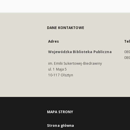
DANE KONTAKTOWE
Adres
Te
Wojewódzka Biblioteka Publiczna
089
089
im. Emilii Sukertowej-Biedrawiny
ul. 1 Maja 5
10-117 Olsztyn
MAPA STRONY
Strona główna