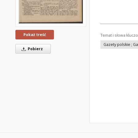
Pokaż treść
Temat i słowa klucz
Gazety polskie ; G
Pobierz