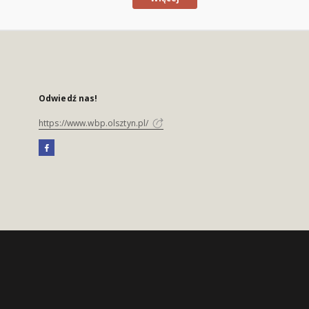
Odwiedź nas!
https://www.wbp.olsztyn.pl/