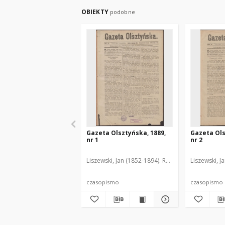
OBIEKTY
podobne
Gazeta Olsztyńska, 1889,
Gazeta Ols
nr 1
nr 2
Liszewski, Jan (1852-1894). Red.
Liszewski, J
czasopismo
czasopismo