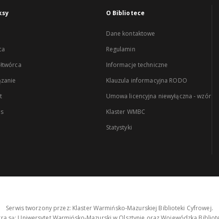
ksy
O Bibliotece
Dane kontaktowe
ca
Regulamin
łtwórca
Informacje techniczne
zanie
Klauzula informacyjna RODO
t
Umowa licencyjna niewyłączna - wzór
es
Klaster WMBC
Statystyki
Serwis tworzony przez: Klaster Warmińsko-Mazurskiej Biblioteki Cyfrowej.
tra są: Uniwersytet Warmińsko-Mazurski w Olsztynie oraz Wojewódzka Bibliote