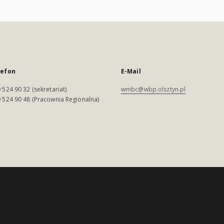
lefon
E-Mail
 524 90 32 (sekretariat)
wmbc@wbp.olsztyn.pl
 524 90 48 (Pracownia Regionalna)