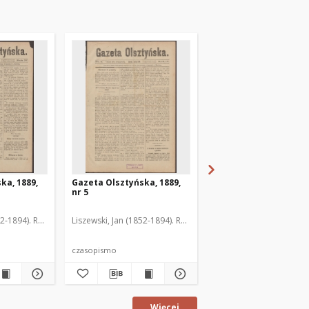
ka, 1889,
Gazeta Olsztyńska, 1889,
Gazeta Olsztyńska, 1
nr 5
nr 6
52-1894). Red.
Liszewski, Jan (1852-1894). Red.
Liszewski, Jan (1852-189
czasopismo
czasopismo
Więcej