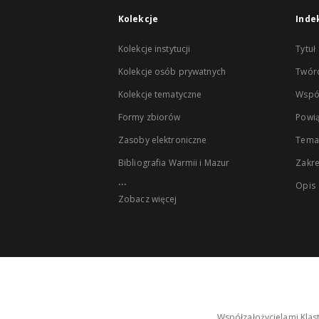
Kolekcje
Inde
Kolekcje instytucji
Tytuł
Kolekcje osób prywatnych
Twór
Kolekcje tematyczne
Wspó
Formy zbiorów
Powią
Zasoby elektroniczne
Tema
Bibliografia Warmii i Mazur
Zakr
...
Opis
Zobacz więcej
Współzałożycielami Klas