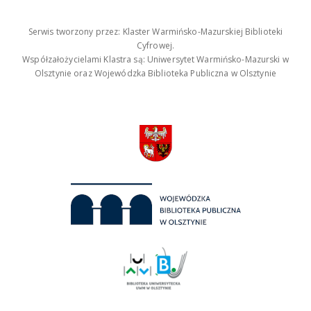
Serwis tworzony przez: Klaster Warmińsko-Mazurskiej Biblioteki
Cyfrowej.
Współzałożycielami Klastra są: Uniwersytet Warmińsko-Mazurski w
Olsztynie oraz Wojewódzka Biblioteka Publiczna w Olsztynie