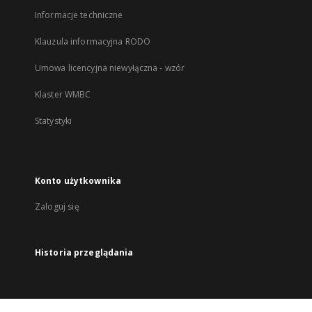
Informacje techniczne
Klauzula informacyjna RODO
Umowa licencyjna niewyłączna - wzór
Klaster WMBC
Statystyki
Konto użytkownika
Zaloguj się
Historia przeglądania