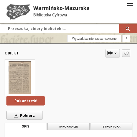
Wyszukiwanie zaawansowane
?
OBIEKT
Pokaż treść
Pobierz
OPIS
INFORMACJE
STRUKTURA