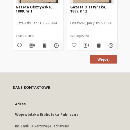
Gazeta Olsztyńska,
Gazeta Olsztyńska,
Ga
1889, nr 1
1889, nr 2
188
Liszewski, Jan (1852-1894). Red.
Liszewski, Jan (1852-1894). Red.
Lis
czasopismo
czasopismo
cz
Więcej
DANE KONTAKTOWE
Adres
Wojewódzka Biblioteka Publiczna
im. Emilii Sukertowej-Biedrawiny