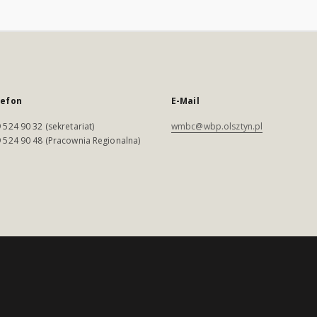
lefon
E-Mail
 524 90 32 (sekretariat)
wmbc@wbp.olsztyn.pl
 524 90 48 (Pracownia Regionalna)