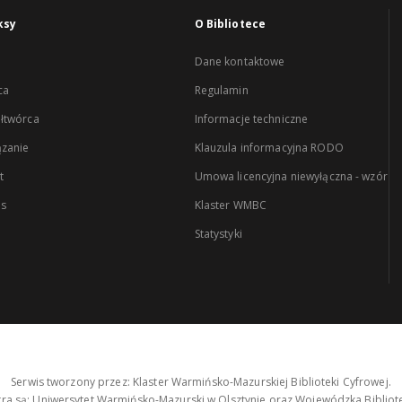
ksy
O Bibliotece
Dane kontaktowe
ca
Regulamin
łtwórca
Informacje techniczne
zanie
Klauzula informacyjna RODO
t
Umowa licencyjna niewyłączna - wzór
es
Klaster WMBC
Statystyki
Serwis tworzony przez: Klaster Warmińsko-Mazurskiej Biblioteki Cyfrowej.
tra są: Uniwersytet Warmińsko-Mazurski w Olsztynie oraz Wojewódzka Bibliote