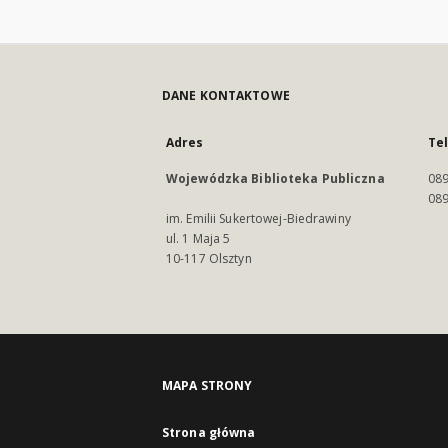
DANE KONTAKTOWE
Adres
Te
Wojewódzka Biblioteka Publiczna
089
089
im. Emilii Sukertowej-Biedrawiny
ul. 1 Maja 5
10-117 Olsztyn
MAPA STRONY
Strona główna