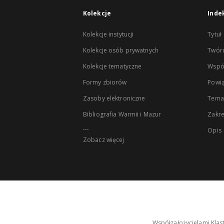
Kolekcje
Inde
Kolekcje instytucji
Tytuł
Kolekcje osób prywatnych
Twór
Kolekcje tematyczne
Wspó
Formy zbiorów
Powią
Zasoby elektroniczne
Tema
Bibliografia Warmii i Mazur
Zakr
...
Opis
Zobacz więcej
Współzałożycielami Klas