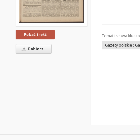
Pokaż treść
Temat i słowa klucz
Gazety polskie ; G
Pobierz