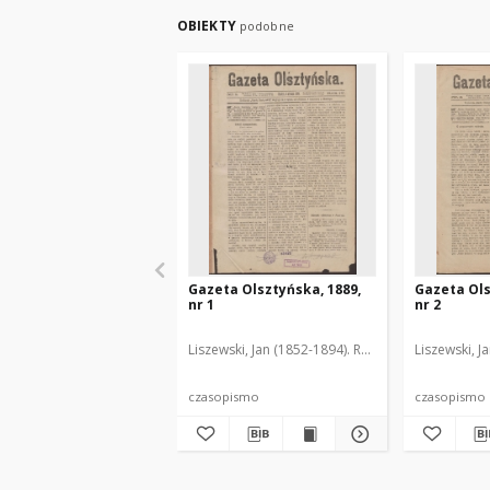
OBIEKTY
podobne
Gazeta Olsztyńska, 1889,
Gazeta Ols
nr 1
nr 2
Liszewski, Jan (1852-1894). Red.
Liszewski, J
czasopismo
czasopismo