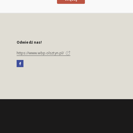
Odwiedź nas!
https://www.wbp.olsztyn.pl/