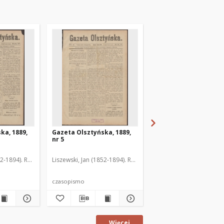
ka, 1889,
Gazeta Olsztyńska, 1889,
Gazeta Olsztyńska, 1
nr 5
nr 6
52-1894). Red.
Liszewski, Jan (1852-1894). Red.
Liszewski, Jan (1852-189
czasopismo
czasopismo
Więcej