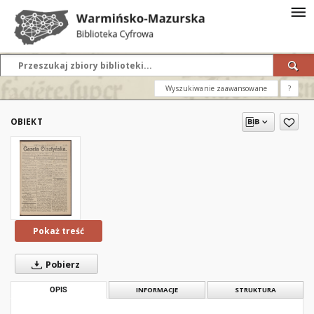
Wyszukiwanie zaawansowane
?
OBIEKT
Pokaż treść
Pobierz
OPIS
INFORMACJE
STRUKTURA