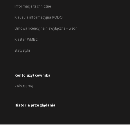
Informacje techniczne
Klauzula informacyjna RODO
Umowa licencyjna niewyłączna - wzór
Klaster WMBC
Statystyki
Konto użytkownika
Zaloguj się
Historia przeglądania