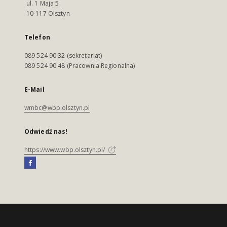
ul. 1 Maja 5
10-117 Olsztyn
Telefon
089 524 90 32 (sekretariat)
089 524 90 48 (Pracownia Regionalna)
E-Mail
wmbc@wbp.olsztyn.pl
Odwiedź nas!
https://www.wbp.olsztyn.pl/