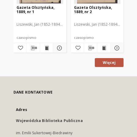
Gazeta Olsztyńska,
Gazeta Olsztyńska,
Ga
1889, nr 1
1889, nr 2
188
Liszewski, Jan (1852-1894). Red.
Liszewski, Jan (1852-1894). Red.
Lis
czasopismo
czasopismo
cz
Więcej
DANE KONTAKTOWE
Adres
Wojewódzka Biblioteka Publiczna
im. Emilii Sukertowej-Biedrawiny