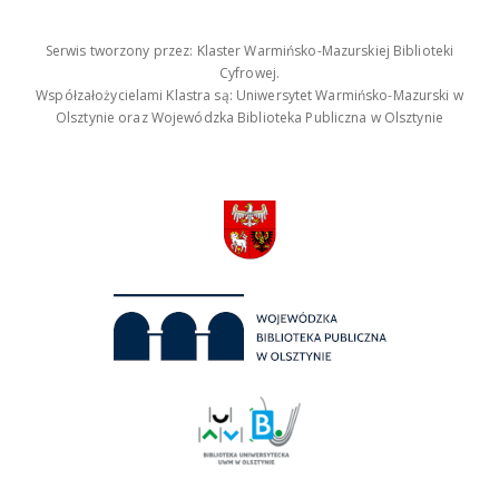
Serwis tworzony przez: Klaster Warmińsko-Mazurskiej Biblioteki
Cyfrowej.
Współzałożycielami Klastra są: Uniwersytet Warmińsko-Mazurski w
Olsztynie oraz Wojewódzka Biblioteka Publiczna w Olsztynie