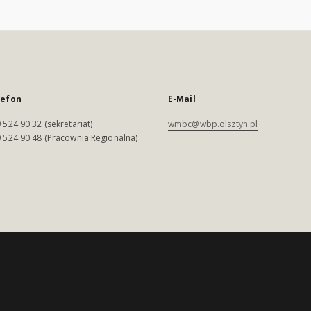
lefon
E-Mail
 524 90 32 (sekretariat)
wmbc@wbp.olsztyn.pl
 524 90 48 (Pracownia Regionalna)