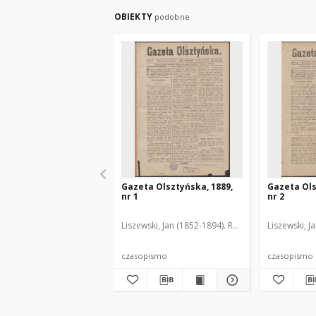
OBIEKTY
podobne
Gazeta Olsztyńska, 1889,
Gazeta Ols
nr 1
nr 2
Liszewski, Jan (1852-1894). Red.
Liszewski, J
czasopismo
czasopismo