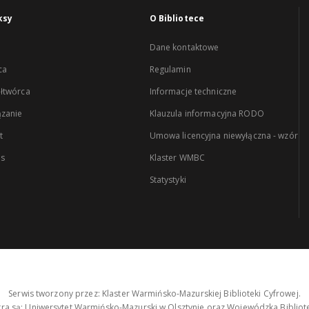
ksy
O Bibliotece
Dane kontaktowe
ca
Regulamin
łtwórca
Informacje techniczne
zanie
Klauzula informacyjna RODO
t
Umowa licencyjna niewyłączna - wzór
es
Klaster WMBC
Statystyki
Serwis tworzony przez: Klaster Warmińsko-Mazurskiej Biblioteki Cyfrowej.
tra są: Uniwersytet Warmińsko-Mazurski w Olsztynie oraz Wojewódzka Bibliote