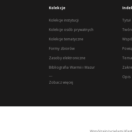
Kolekcje
Inde
Kolekcje instytucji
Tytuł
Kolekcje osób prywatnych
Twór
Kolekcje tematyczne
Wspó
Formy zbiorów
Powią
Zasoby elektroniczne
Tema
Bibliografia Warmii i Mazur
Zakr
...
Opis
Zobacz więcej
Współzałożycielami Klas