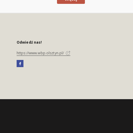
Odwiedź nas!
https://www.wbp.olsztyn.pl/