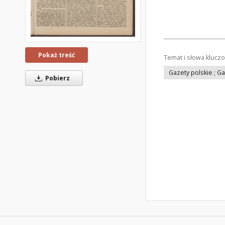
Pokaż treść
Temat i słowa klucz
Gazety polskie ; G
Pobierz