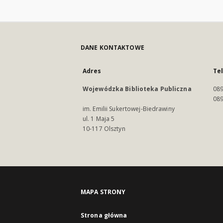
DANE KONTAKTOWE
Adres
Te
Wojewódzka Biblioteka Publiczna
089
089
im. Emilii Sukertowej-Biedrawiny
ul. 1 Maja 5
10-117 Olsztyn
MAPA STRONY
Strona główna