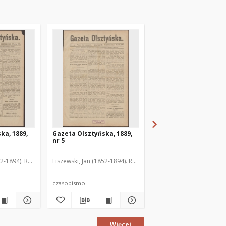
ka, 1889,
Gazeta Olsztyńska, 1889,
Gazeta Olsztyńska, 1
nr 5
nr 6
52-1894). Red.
Liszewski, Jan (1852-1894). Red.
Liszewski, Jan (1852-189
czasopismo
czasopismo
Więcej