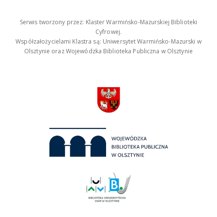
Serwis tworzony przez: Klaster Warmińsko-Mazurskiej Biblioteki
Cyfrowej.
Współzałożycielami Klastra są: Uniwersytet Warmińsko-Mazurski w
Olsztynie oraz Wojewódzka Biblioteka Publiczna w Olsztynie