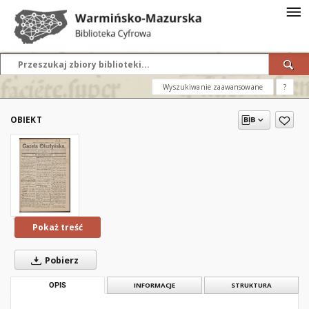
Wyszukiwanie zaawansowane
?
OBIEKT
Pokaż treść
Pobierz
OPIS
INFORMACJE
STRUKTURA