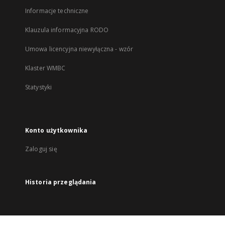
Informacje techniczne
Klauzula informacyjna RODO
Umowa licencyjna niewyłączna - wzór
Klaster WMBC
Statystyki
Konto użytkownika
Zaloguj się
Historia przeglądania