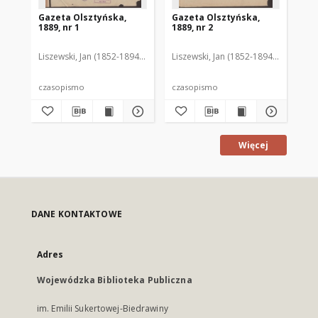
Gazeta Olsztyńska,
Gazeta Olsztyńska,
Ga
1889, nr 1
1889, nr 2
188
Liszewski, Jan (1852-1894). Red.
Liszewski, Jan (1852-1894). Red.
Lis
czasopismo
czasopismo
cz
Więcej
DANE KONTAKTOWE
Adres
Wojewódzka Biblioteka Publiczna
im. Emilii Sukertowej-Biedrawiny