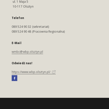
ul. 1 Maja 5
10-117 Olsztyn
Telefon
089 524 90 32 (sekretariat)
089 524 90 48 (Pracownia Regionalna)
E-Mail
wmbc@wbp.olsztyn.pl
Odwiedź nas!
https://www.wbp.olsztyn.pl/