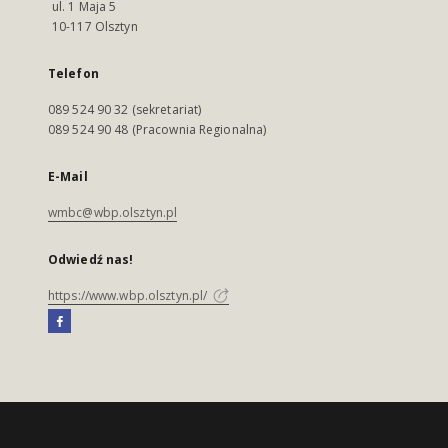
ul. 1 Maja 5
10-117 Olsztyn
Telefon
089 524 90 32 (sekretariat)
089 524 90 48 (Pracownia Regionalna)
E-Mail
wmbc@wbp.olsztyn.pl
Odwiedź nas!
https://www.wbp.olsztyn.pl/