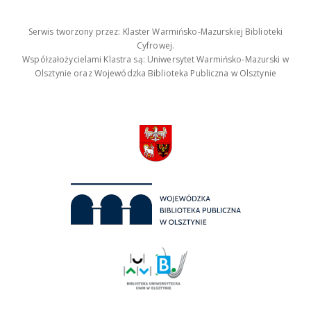
Serwis tworzony przez: Klaster Warmińsko-Mazurskiej Biblioteki
Cyfrowej.
Współzałożycielami Klastra są: Uniwersytet Warmińsko-Mazurski w
Olsztynie oraz Wojewódzka Biblioteka Publiczna w Olsztynie