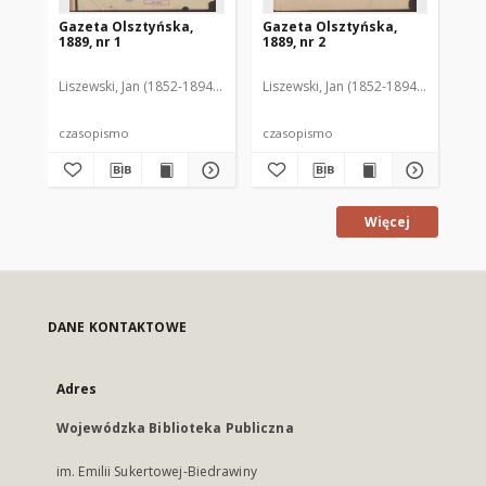
Gazeta Olsztyńska,
Gazeta Olsztyńska,
Ga
1889, nr 1
1889, nr 2
188
Liszewski, Jan (1852-1894). Red.
Liszewski, Jan (1852-1894). Red.
Lis
czasopismo
czasopismo
cz
Więcej
DANE KONTAKTOWE
Adres
Wojewódzka Biblioteka Publiczna
im. Emilii Sukertowej-Biedrawiny