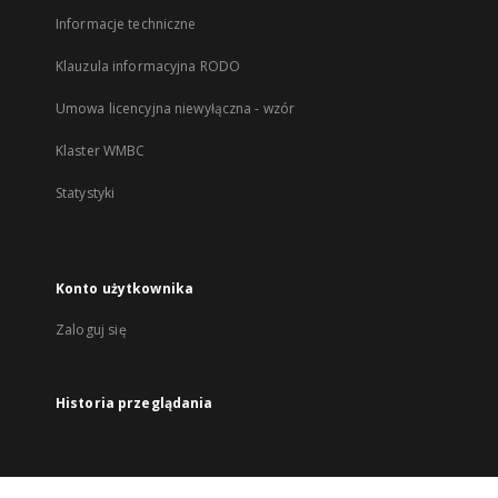
Informacje techniczne
Klauzula informacyjna RODO
Umowa licencyjna niewyłączna - wzór
Klaster WMBC
Statystyki
Konto użytkownika
Zaloguj się
Historia przeglądania