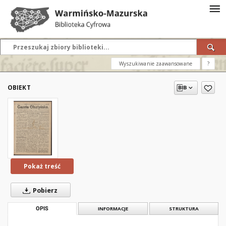
Wyszukiwanie zaawansowane
?
OBIEKT
Pokaż treść
Pobierz
OPIS
INFORMACJE
STRUKTURA