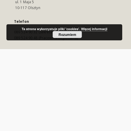
ul. 1 Maja 5
10-117 Olsztyn
Telefon
Ta strona wykorzystuje pliki 'cookies'.
Więcej informacji
089 524 90 32 (sekretariat)
Rozumiem
089 524 90 48 (Pracownia Regionalna)
E-Mail
wmbc@wbp.olsztyn.pl
Odwiedź nas!
https://www.wbp.olsztyn.pl/