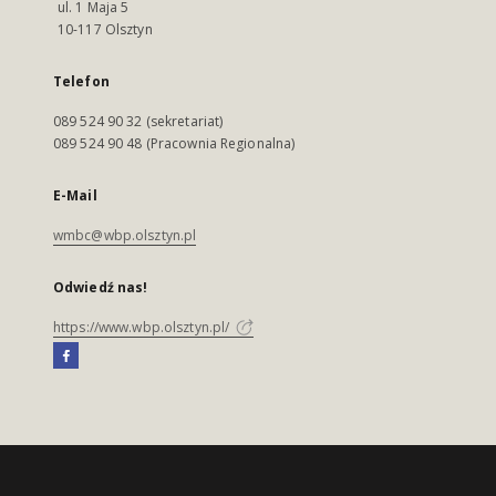
ul. 1 Maja 5
10-117 Olsztyn
Telefon
089 524 90 32 (sekretariat)
089 524 90 48 (Pracownia Regionalna)
E-Mail
wmbc@wbp.olsztyn.pl
Odwiedź nas!
https://www.wbp.olsztyn.pl/