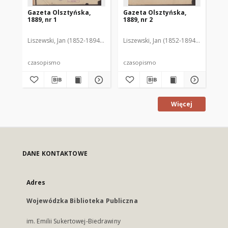
Gazeta Olsztyńska,
Gazeta Olsztyńska,
Ga
1889, nr 1
1889, nr 2
188
Liszewski, Jan (1852-1894). Red.
Liszewski, Jan (1852-1894). Red.
Lis
czasopismo
czasopismo
cz
Więcej
DANE KONTAKTOWE
Adres
Wojewódzka Biblioteka Publiczna
im. Emilii Sukertowej-Biedrawiny