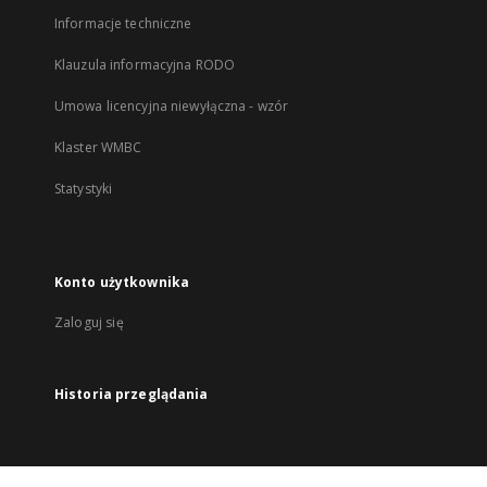
Informacje techniczne
Klauzula informacyjna RODO
Umowa licencyjna niewyłączna - wzór
Klaster WMBC
Statystyki
Konto użytkownika
Zaloguj się
Historia przeglądania