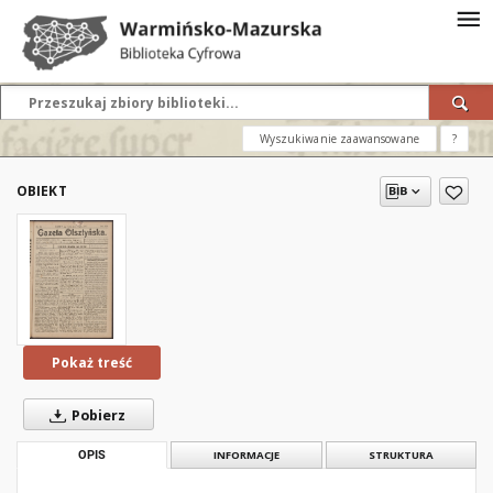
Wyszukiwanie zaawansowane
?
OBIEKT
Pokaż treść
Pobierz
OPIS
INFORMACJE
STRUKTURA