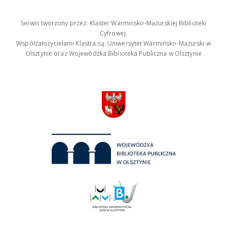
Serwis tworzony przez: Klaster Warmińsko-Mazurskiej Biblioteki
Cyfrowej.
Współzałożycielami Klastra są: Uniwersytet Warmińsko-Mazurski w
Olsztynie oraz Wojewódzka Biblioteka Publiczna w Olsztynie