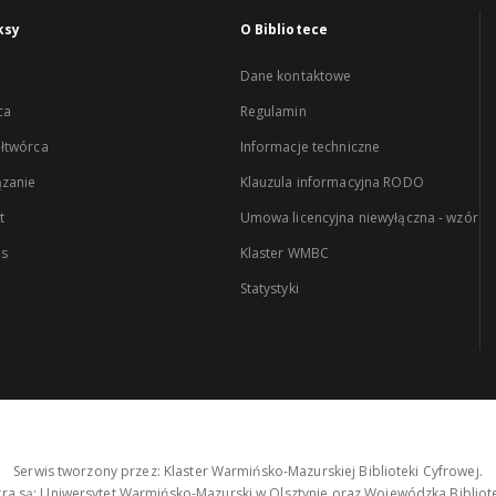
ksy
O Bibliotece
Dane kontaktowe
ca
Regulamin
łtwórca
Informacje techniczne
zanie
Klauzula informacyjna RODO
t
Umowa licencyjna niewyłączna - wzór
es
Klaster WMBC
Statystyki
Serwis tworzony przez: Klaster Warmińsko-Mazurskiej Biblioteki Cyfrowej.
tra są: Uniwersytet Warmińsko-Mazurski w Olsztynie oraz Wojewódzka Bibliote