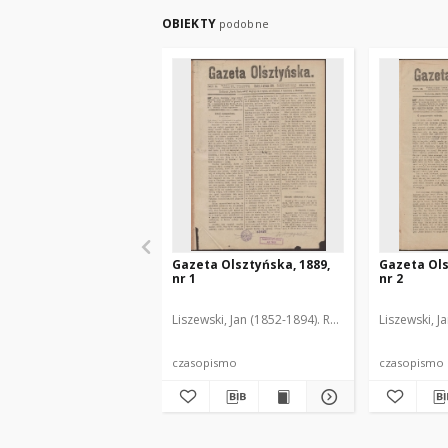
OBIEKTY
podobne
Gazeta Olsztyńska, 1889,
Gazeta Ols
nr 1
nr 2
Liszewski, Jan (1852-1894). Red.
Liszewski, J
czasopismo
czasopismo