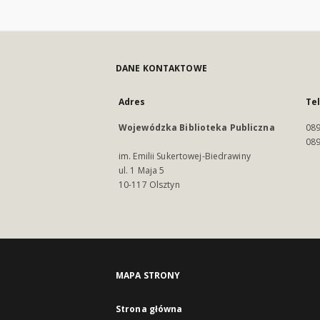
DANE KONTAKTOWE
Adres
Te
Wojewódzka Biblioteka Publiczna
089
089
im. Emilii Sukertowej-Biedrawiny
ul. 1 Maja 5
10-117 Olsztyn
MAPA STRONY
Strona główna