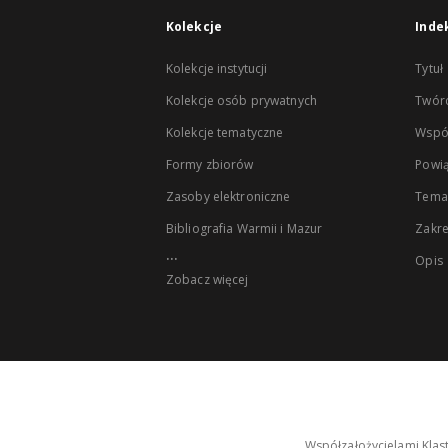
Kolekcje
Inde
Kolekcje instytucji
Tytuł
Kolekcje osób prywatnych
Twór
Kolekcje tematyczne
Wspó
Formy zbiorów
Powią
Zasoby elektroniczne
Tema
Bibliografia Warmii i Mazur
Zakr
...
Opis
Zobacz więcej
Współzałożycielami Klas