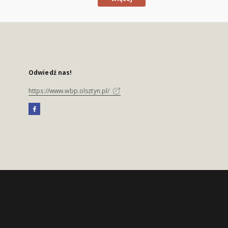
Odwiedź nas!
https://www.wbp.olsztyn.pl/