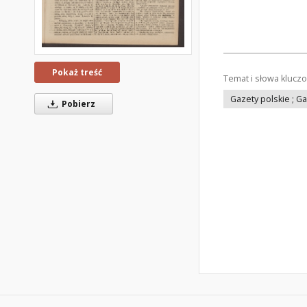
Pokaż treść
Temat i słowa klucz
Gazety polskie ; G
Pobierz