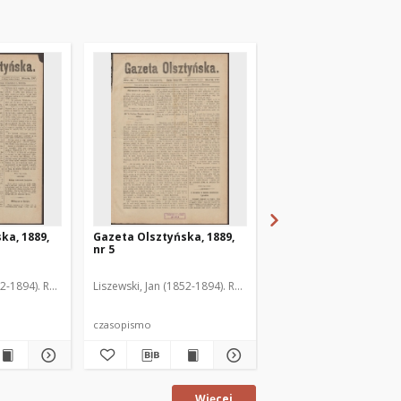
ka, 1889,
Gazeta Olsztyńska, 1889,
Gazeta Olsztyńska, 1
nr 5
nr 6
52-1894). Red.
Liszewski, Jan (1852-1894). Red.
Liszewski, Jan (1852-189
czasopismo
czasopismo
Więcej