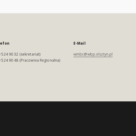
lefon
E-Mail
 524 90 32 (sekretariat)
wmbc@wbp.olsztyn.pl
 524 90 48 (Pracownia Regionalna)