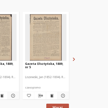
ka, 1889,
Gazeta Olsztyńska, 1889,
Gazeta Olsztyńska, 1
nr 5
nr 6
52-1894). Red.
Liszewski, Jan (1852-1894). Red.
Liszewski, Jan (1852-189
czasopismo
czasopismo
Więcej