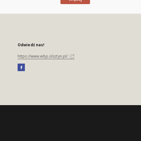
Odwiedź nas!
https://www.wbp.olsztyn.pl/