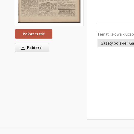
Pokaż treść
Temat i słowa klucz
Gazety polskie ; G
Pobierz