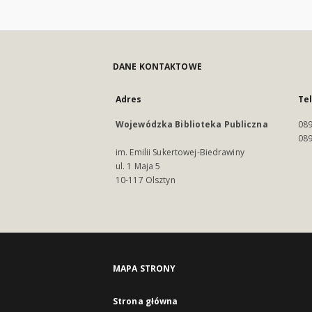
DANE KONTAKTOWE
Adres
Te
Wojewódzka Biblioteka Publiczna
089
089
im. Emilii Sukertowej-Biedrawiny
ul. 1 Maja 5
10-117 Olsztyn
MAPA STRONY
Strona główna