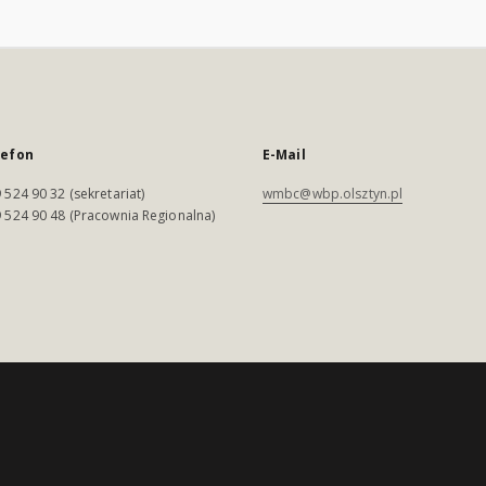
lefon
E-Mail
 524 90 32 (sekretariat)
wmbc@wbp.olsztyn.pl
 524 90 48 (Pracownia Regionalna)