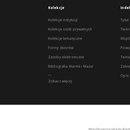
Kolekcje
Inde
Kolekcje instytucji
Tytuł
Kolekcje osób prywatnych
Twór
Kolekcje tematyczne
Wspó
Formy zbiorów
Powią
Zasoby elektroniczne
Tema
Bibliografia Warmii i Mazur
Zakr
...
Opis
Zobacz więcej
Współzałożycielami Klas