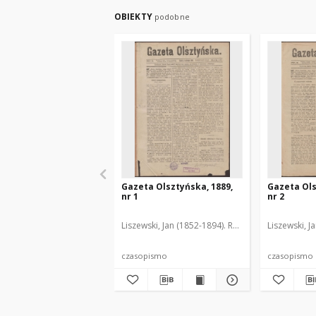
OBIEKTY
podobne
Gazeta Olsztyńska, 1889,
Gazeta Ols
nr 1
nr 2
Liszewski, Jan (1852-1894). Red.
Liszewski, J
czasopismo
czasopismo