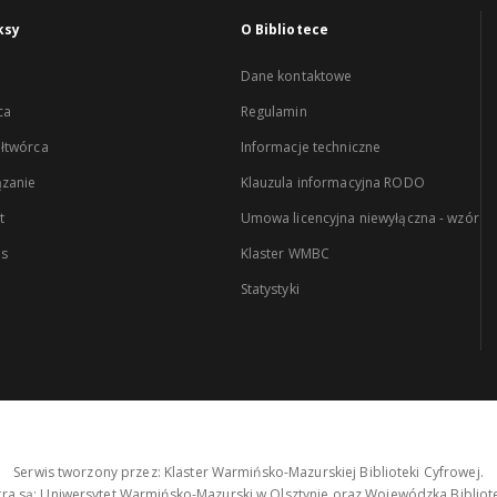
ksy
O Bibliotece
Dane kontaktowe
ca
Regulamin
łtwórca
Informacje techniczne
zanie
Klauzula informacyjna RODO
t
Umowa licencyjna niewyłączna - wzór
es
Klaster WMBC
Statystyki
Serwis tworzony przez: Klaster Warmińsko-Mazurskiej Biblioteki Cyfrowej.
tra są: Uniwersytet Warmińsko-Mazurski w Olsztynie oraz Wojewódzka Bibliote