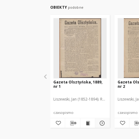
OBIEKTY
podobne
Gazeta Olsztyńska, 1889,
Gazeta Ols
nr 1
nr 2
Liszewski, Jan (1852-1894). Red.
Liszewski, J
czasopismo
czasopismo