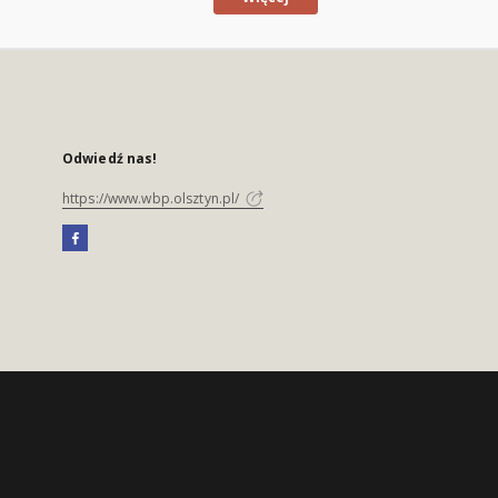
Odwiedź nas!
https://www.wbp.olsztyn.pl/