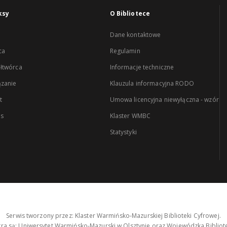
ksy
O Bibliotece
Dane kontaktowe
ca
Regulamin
łtwórca
Informacje techniczne
zanie
Klauzula informacyjna RODO
t
Umowa licencyjna niewyłączna - wzór
es
Klaster WMBC
Statystyki
Serwis tworzony przez: Klaster Warmińsko-Mazurskiej Biblioteki Cyfrowej.
tra są: Uniwersytet Warmińsko-Mazurski w Olsztynie oraz Wojewódzka Bibliote