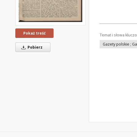
Pokaż treść
Temat i słowa klucz
Gazety polskie ; G
Pobierz