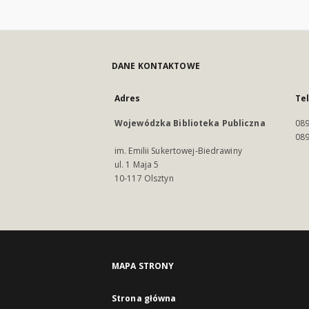
DANE KONTAKTOWE
Adres
Te
Wojewódzka Biblioteka Publiczna
089
089
im. Emilii Sukertowej-Biedrawiny
ul. 1 Maja 5
10-117 Olsztyn
MAPA STRONY
Strona główna