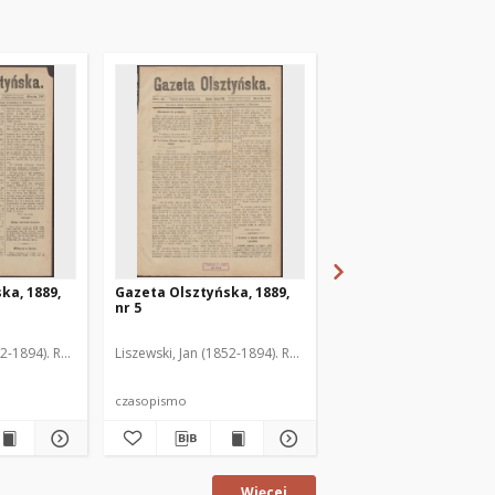
ka, 1889,
Gazeta Olsztyńska, 1889,
Gazeta Olsztyńska, 1
nr 5
nr 6
52-1894). Red.
Liszewski, Jan (1852-1894). Red.
Liszewski, Jan (1852-189
czasopismo
czasopismo
Więcej