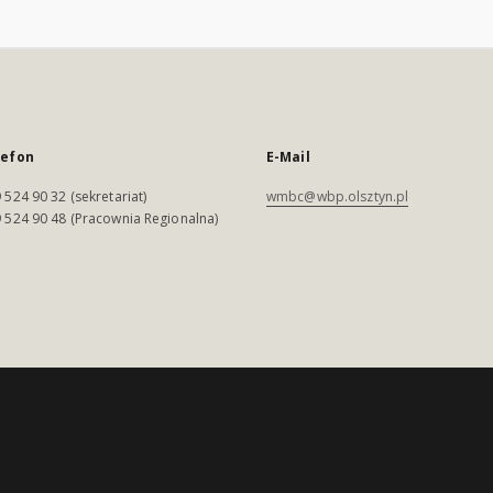
lefon
E-Mail
 524 90 32 (sekretariat)
wmbc@wbp.olsztyn.pl
 524 90 48 (Pracownia Regionalna)