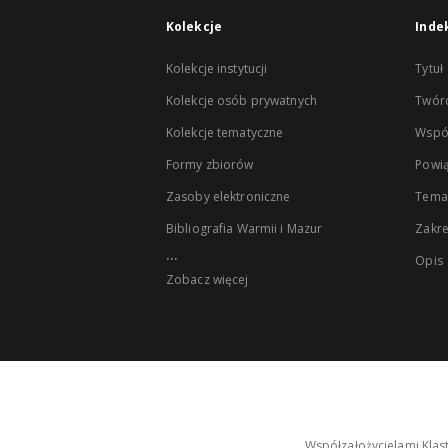
Kolekcje
Inde
Kolekcje instytucji
Tytuł
Kolekcje osób prywatnych
Twór
Kolekcje tematyczne
Wspó
Formy zbiorów
Powią
Zasoby elektroniczne
Tema
Bibliografia Warmii i Mazur
Zakr
...
Opis
Zobacz więcej
Współzałożycielami Klas