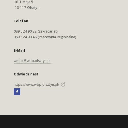
ul. 1 Maja 5
10-117 Olsztyn
Telefon
089 524 90 32 (sekretariat)
089 524 90 48 (Pracownia Regionalna)
E-Mail
wmbc@wbp.olsztyn.pl
Odwiedź nas!
https://www.wbp.olsztyn.pl/