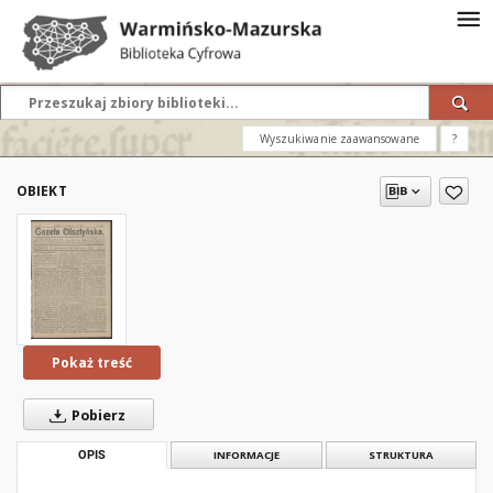
Wyszukiwanie zaawansowane
?
OBIEKT
Pokaż treść
Pobierz
OPIS
INFORMACJE
STRUKTURA