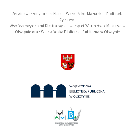
Serwis tworzony przez: Klaster Warmińsko-Mazurskiej Biblioteki
Cyfrowej.
Współzałożycielami Klastra są: Uniwersytet Warmińsko-Mazurski w
Olsztynie oraz Wojewódzka Biblioteka Publiczna w Olsztynie