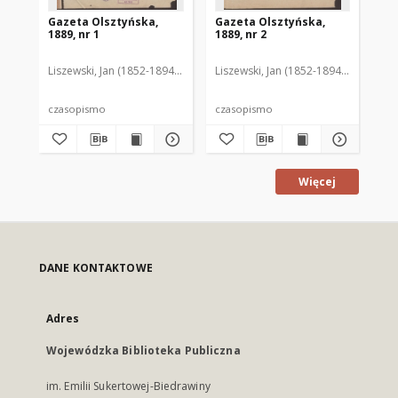
Gazeta Olsztyńska,
Gazeta Olsztyńska,
Ga
1889, nr 1
1889, nr 2
188
Liszewski, Jan (1852-1894). Red.
Liszewski, Jan (1852-1894). Red.
Lis
czasopismo
czasopismo
cz
Więcej
DANE KONTAKTOWE
Adres
Wojewódzka Biblioteka Publiczna
im. Emilii Sukertowej-Biedrawiny