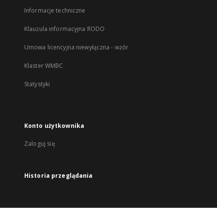
Informacje techniczne
Klauzula informacyjna RODO
Umowa licencyjna niewyłączna - wzór
Klaster WMBC
Statystyki
Konto użytkownika
Zaloguj się
Historia przeglądania