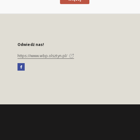
Odwiedź nas!
https://www.wbp.olsztyn.pl/