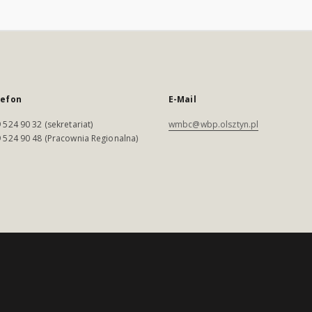
lefon
E-Mail
 524 90 32 (sekretariat)
wmbc@wbp.olsztyn.pl
 524 90 48 (Pracownia Regionalna)