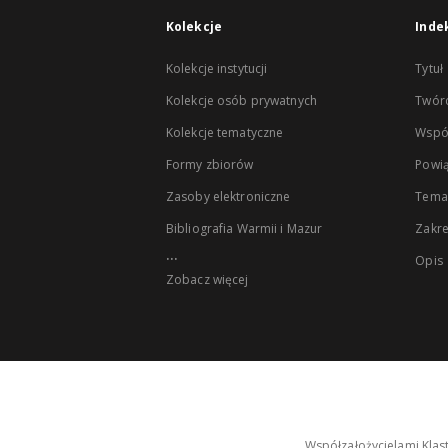
Kolekcje
Inde
Kolekcje instytucji
Tytuł
Kolekcje osób prywatnych
Twór
Kolekcje tematyczne
Wspó
Formy zbiorów
Powią
Zasoby elektroniczne
Tema
Bibliografia Warmii i Mazur
Zakr
...
Opis
Zobacz więcej
Współzałożycielami Klas