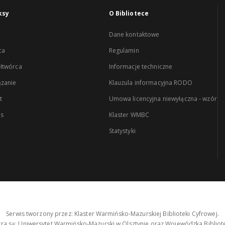
ksy
O Bibliotece
Dane kontaktowe
ca
Regulamin
łtwórca
Informacje techniczne
zanie
Klauzula informacyjna RODO
t
Umowa licencyjna niewyłączna - wzór
es
Klaster WMBC
Statystyki
Serwis tworzony przez: Klaster Warmińsko-Mazurskiej Biblioteki Cyfrowej.
tra są: Uniwersytet Warmińsko-Mazurski w Olsztynie oraz Wojewódzka Bibliote