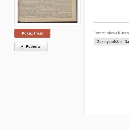
Temat i słowa klucz
Pokaż treść
Gazety polskie ; G
Pobierz