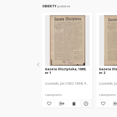
OBIEKTY
podobne
Gazeta Olsztyńska, 1889,
Gazeta Ols
nr 1
nr 2
Liszewski, Jan (1852-1894). Red.
Liszewski, J
czasopismo
czasopismo