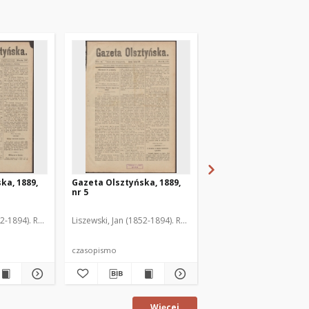
ka, 1889,
Gazeta Olsztyńska, 1889,
Gazeta Olsztyńska, 1
nr 5
nr 6
52-1894). Red.
Liszewski, Jan (1852-1894). Red.
Liszewski, Jan (1852-189
czasopismo
czasopismo
Więcej