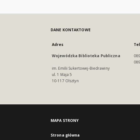
DANE KONTAKTOWE
Adres
Te
Wojewódzka Biblioteka Publiczna
089
089
im. Emilii Sukertowej-Biedrawiny
ul. 1 Maja 5
10-117 Olsztyn
MAPA STRONY
Strona główna