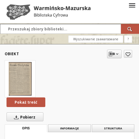
Wyszukiwanie zaawansowane
?
OBIEKT
Pokaż treść
Pobierz
OPIS
INFORMACJE
STRUKTURA