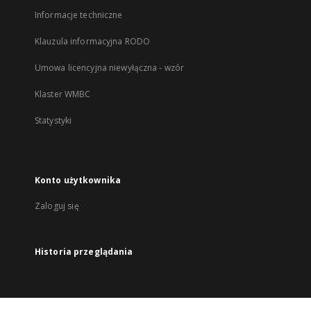
Informacje techniczne
Klauzula informacyjna RODO
Umowa licencyjna niewyłączna - wzór
Klaster WMBC
Statystyki
Konto użytkownika
Zaloguj się
Historia przeglądania