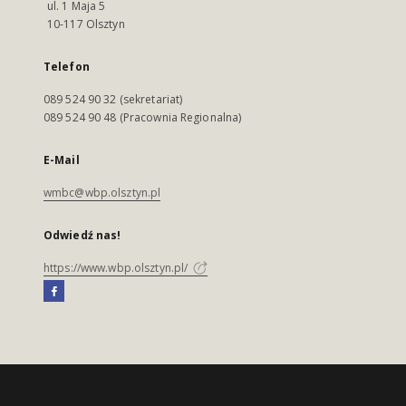
ul. 1 Maja 5
10-117 Olsztyn
Telefon
089 524 90 32 (sekretariat)
089 524 90 48 (Pracownia Regionalna)
E-Mail
wmbc@wbp.olsztyn.pl
Odwiedź nas!
https://www.wbp.olsztyn.pl/