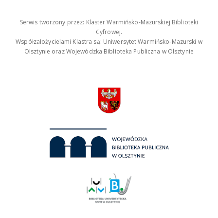
Serwis tworzony przez: Klaster Warmińsko-Mazurskiej Biblioteki
Cyfrowej.
Współzałożycielami Klastra są: Uniwersytet Warmińsko-Mazurski w
Olsztynie oraz Wojewódzka Biblioteka Publiczna w Olsztynie