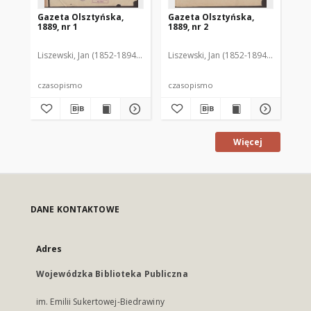
Gazeta Olsztyńska,
Gazeta Olsztyńska,
Ga
1889, nr 1
1889, nr 2
188
Liszewski, Jan (1852-1894). Red.
Liszewski, Jan (1852-1894). Red.
Lis
czasopismo
czasopismo
cz
Więcej
DANE KONTAKTOWE
Adres
Wojewódzka Biblioteka Publiczna
im. Emilii Sukertowej-Biedrawiny