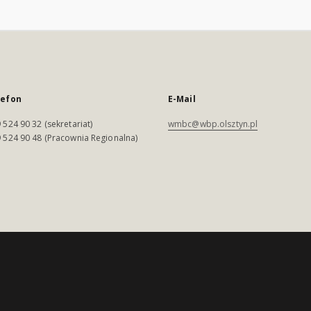
lefon
E-Mail
 524 90 32 (sekretariat)
wmbc@wbp.olsztyn.pl
 524 90 48 (Pracownia Regionalna)