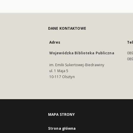
DANE KONTAKTOWE
Adres
Te
Wojewódzka Biblioteka Publiczna
089
089
im. Emilii Sukertowej-Biedrawiny
ul. 1 Maja 5
10-117 Olsztyn
MAPA STRONY
Strona główna