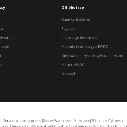
ksy
O Bibliotece
Dane kontaktowe
ca
Regulamin
łtwórca
Informacje techniczne
zanie
Klauzula informacyjna RODO
t
Umowa licencyjna niewyłączna - wzór
es
Klaster WMBC
Statystyki
Serwis tworzony przez: Klaster Warmińsko-Mazurskiej Biblioteki Cyfrowej.
tra są: Uniwersytet Warmińsko-Mazurski w Olsztynie oraz Wojewódzka Bibliote