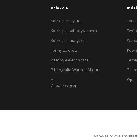
Kolekcje
Inde
Kolekcje instytucji
Tytuł
Kolekcje osób prywatnych
Twór
Kolekcje tematyczne
Wspó
Formy zbiorów
Powią
Zasoby elektroniczne
Tema
Bibliografia Warmii i Mazur
Zakr
...
Opis
Zobacz więcej
Współzałożycielami Klas