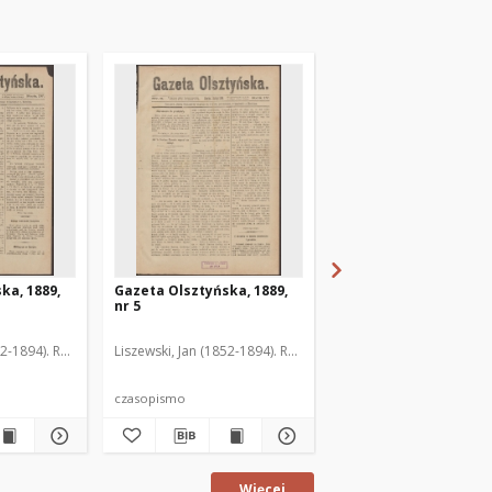
ka, 1889,
Gazeta Olsztyńska, 1889,
Gazeta Olsztyńska, 1
nr 5
nr 6
52-1894). Red.
Liszewski, Jan (1852-1894). Red.
Liszewski, Jan (1852-189
czasopismo
czasopismo
Więcej