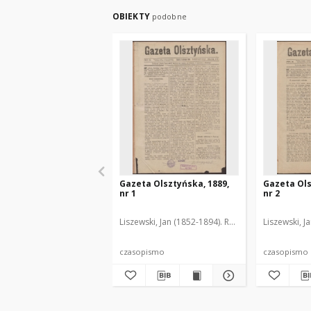
OBIEKTY
podobne
Gazeta Olsztyńska, 1889,
Gazeta Ols
nr 1
nr 2
Liszewski, Jan (1852-1894). Red.
Liszewski, J
czasopismo
czasopismo