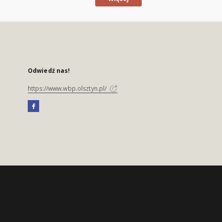
Odwiedź nas!
https://www.wbp.olsztyn.pl/