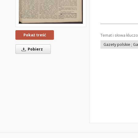
Pokaż treść
Temat i słowa klucz
Gazety polskie ; G
Pobierz