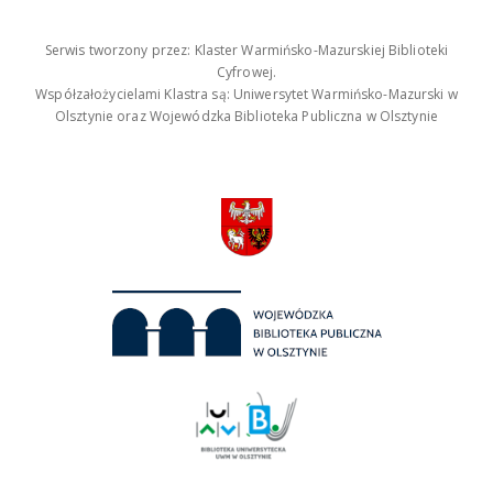
Serwis tworzony przez: Klaster Warmińsko-Mazurskiej Biblioteki
Cyfrowej.
Współzałożycielami Klastra są: Uniwersytet Warmińsko-Mazurski w
Olsztynie oraz Wojewódzka Biblioteka Publiczna w Olsztynie