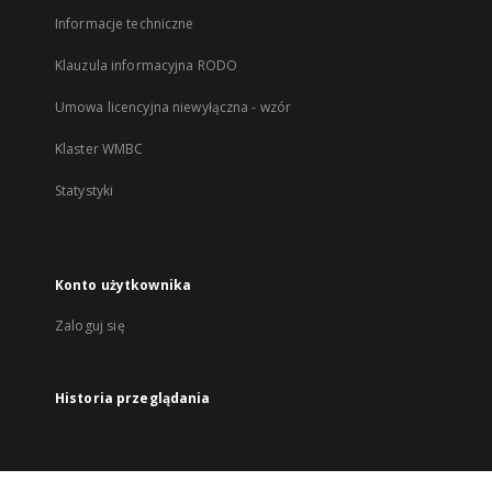
Informacje techniczne
Klauzula informacyjna RODO
Umowa licencyjna niewyłączna - wzór
Klaster WMBC
Statystyki
Konto użytkownika
Zaloguj się
Historia przeglądania