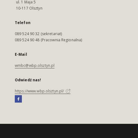
ul. 1 Maja 5
10-117 Olsztyn
Telefon
089 524 90 32 (sekretariat)
089 524 90 48 (Pracownia Regionalna)
E-Mail
wmbc@wbp.olsztyn.pl
Odwiedź nas!
https://www.wbp.olsztyn.pl/