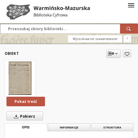
Wyszukiwanie zaawansowane
?
OBIEKT
Pokaż treść
Pobierz
OPIS
INFORMACJE
STRUKTURA