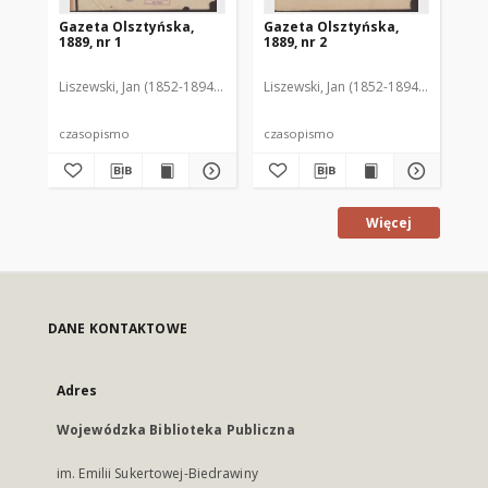
Gazeta Olsztyńska,
Gazeta Olsztyńska,
Ga
1889, nr 1
1889, nr 2
188
Liszewski, Jan (1852-1894). Red.
Liszewski, Jan (1852-1894). Red.
Lis
czasopismo
czasopismo
cz
Więcej
DANE KONTAKTOWE
Adres
Wojewódzka Biblioteka Publiczna
im. Emilii Sukertowej-Biedrawiny