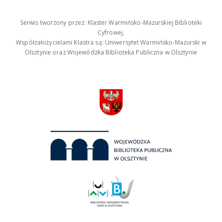
Serwis tworzony przez: Klaster Warmińsko-Mazurskiej Biblioteki
Cyfrowej.
Współzałożycielami Klastra są: Uniwersytet Warmińsko-Mazurski w
Olsztynie oraz Wojewódzka Biblioteka Publiczna w Olsztynie