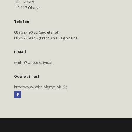
ul. 1 Maja 5
10-117 Olsztyn
Telefon
089 524 90 32 (sekretariat)
089 524 90 48 (Pracownia Regionalna)
E-Mail
wmbc@wbp.olsztyn.pl
Odwiedź nas!
https://www.wbp.olsztyn.pl/