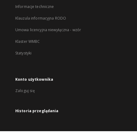
Informacje techniczne
Klauzula informacyjna RODO
Umowa licencyjna niewyłączna - wzór
Klaster WMBC
Statystyki
Konto użytkownika
Zaloguj się
Historia przeglądania