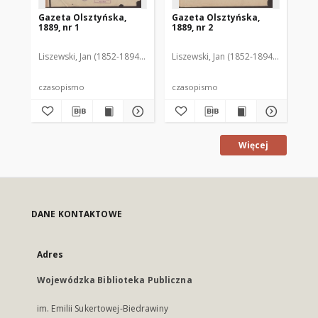
Gazeta Olsztyńska,
Gazeta Olsztyńska,
Ga
1889, nr 1
1889, nr 2
188
Liszewski, Jan (1852-1894). Red.
Liszewski, Jan (1852-1894). Red.
Lis
czasopismo
czasopismo
cz
Więcej
DANE KONTAKTOWE
Adres
Wojewódzka Biblioteka Publiczna
im. Emilii Sukertowej-Biedrawiny