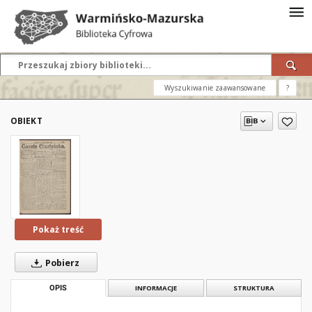
Wyszukiwanie zaawansowane
?
OBIEKT
Pokaż treść
Pobierz
OPIS
INFORMACJE
STRUKTURA