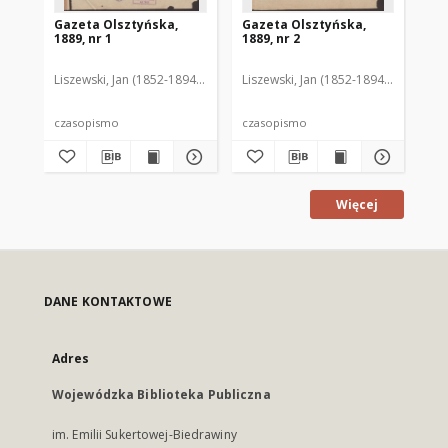
Gazeta Olsztyńska,
Gazeta Olsztyńska,
Ga
1889, nr 1
1889, nr 2
188
Liszewski, Jan (1852-1894). Red.
Liszewski, Jan (1852-1894). Red.
Lis
czasopismo
czasopismo
cz
Więcej
DANE KONTAKTOWE
Adres
Wojewódzka Biblioteka Publiczna
im. Emilii Sukertowej-Biedrawiny