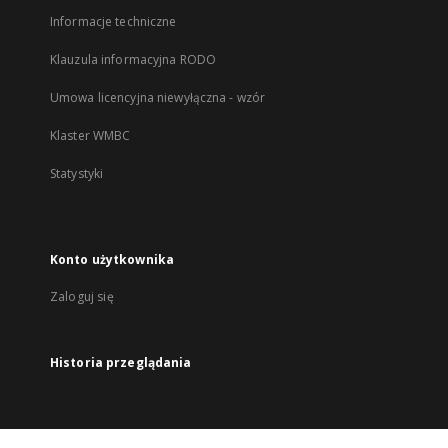
Informacje techniczne
Klauzula informacyjna RODO
Umowa licencyjna niewyłączna - wzór
Klaster WMBC
Statystyki
Konto użytkownika
Zaloguj się
Historia przeglądania