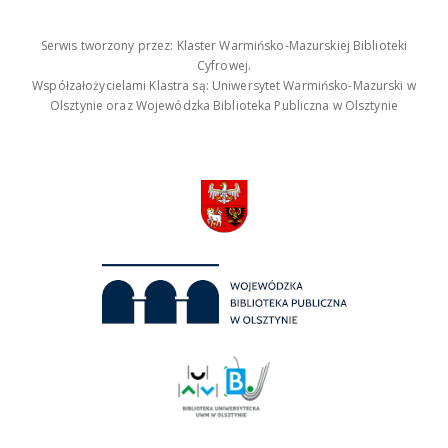
Serwis tworzony przez: Klaster Warmińsko-Mazurskiej Biblioteki
Cyfrowej.
Współzałożycielami Klastra są: Uniwersytet Warmińsko-Mazurski w
Olsztynie oraz Wojewódzka Biblioteka Publiczna w Olsztynie