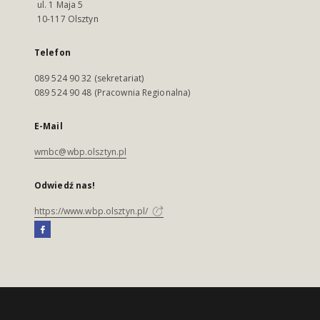
ul. 1 Maja 5
10-117 Olsztyn
Telefon
089 524 90 32 (sekretariat)
089 524 90 48 (Pracownia Regionalna)
E-Mail
wmbc@wbp.olsztyn.pl
Odwiedź nas!
https://www.wbp.olsztyn.pl/