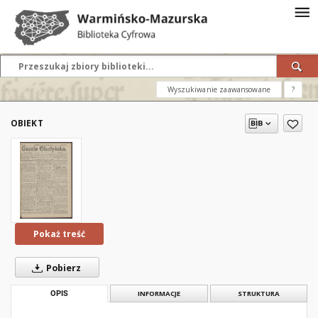
Wyszukiwanie zaawansowane
?
OBIEKT
Pokaż treść
Pobierz
OPIS
INFORMACJE
STRUKTURA