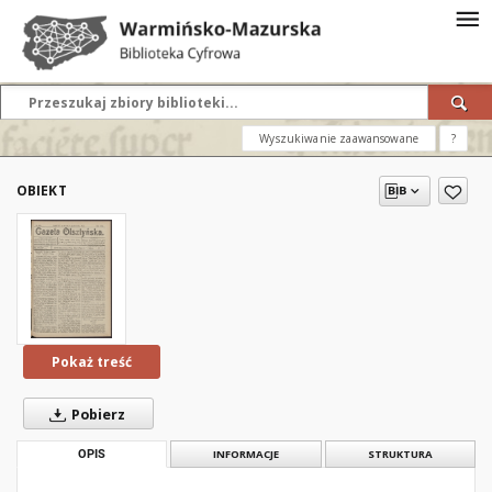
Wyszukiwanie zaawansowane
?
OBIEKT
Pokaż treść
Pobierz
OPIS
INFORMACJE
STRUKTURA