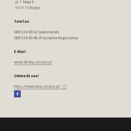
ul. 1 Maja 5
10-117 Olsztyn
Telefon
089 524 90 32 (sekretariat)
089 524 90 48 (Pracownia Regionalna)
E-Mail
wmbc@wbp.olsztyn.pl
Odwiedź nas!
https://www.wbp.olsztyn.pl/