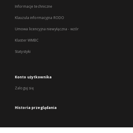
Informacje techniczne
Klauzula informacyjna RODO
Umowa licencyjna niewyłączna - wzór
Klaster WMBC
Statystyki
Konto użytkownika
Zaloguj się
Historia przeglądania