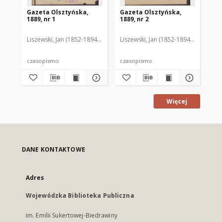
Gazeta Olsztyńska,
Gazeta Olsztyńska,
Ga
1889, nr 1
1889, nr 2
188
Liszewski, Jan (1852-1894). Red.
Liszewski, Jan (1852-1894). Red.
Lis
czasopismo
czasopismo
cz
Więcej
DANE KONTAKTOWE
Adres
Wojewódzka Biblioteka Publiczna
im. Emilii Sukertowej-Biedrawiny