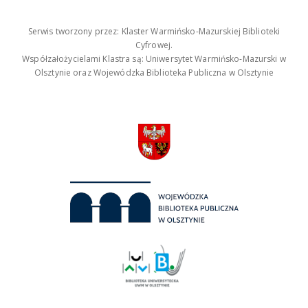
Serwis tworzony przez: Klaster Warmińsko-Mazurskiej Biblioteki
Cyfrowej.
Współzałożycielami Klastra są: Uniwersytet Warmińsko-Mazurski w
Olsztynie oraz Wojewódzka Biblioteka Publiczna w Olsztynie