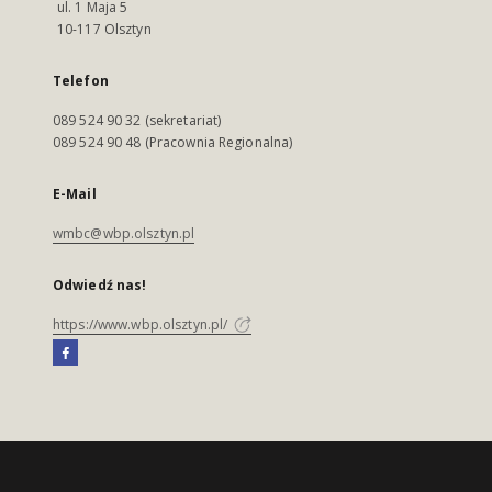
ul. 1 Maja 5
10-117 Olsztyn
Telefon
089 524 90 32 (sekretariat)
089 524 90 48 (Pracownia Regionalna)
E-Mail
wmbc@wbp.olsztyn.pl
Odwiedź nas!
https://www.wbp.olsztyn.pl/