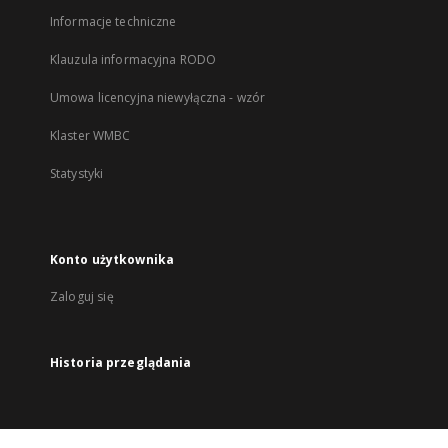
Informacje techniczne
Klauzula informacyjna RODO
Umowa licencyjna niewyłączna - wzór
Klaster WMBC
Statystyki
Konto użytkownika
Zaloguj się
Historia przeglądania