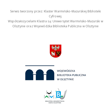
Serwis tworzony przez: Klaster Warmińsko-Mazurskiej Biblioteki
Cyfrowej.
Współzałożycielami Klastra są: Uniwersytet Warmińsko-Mazurski w
Olsztynie oraz Wojewódzka Biblioteka Publiczna w Olsztynie