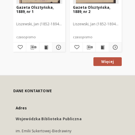
Gazeta Olsztyńska,
Gazeta Olsztyńska,
Ga
1889, nr 1
1889, nr 2
188
Liszewski, Jan (1852-1894). Red.
Liszewski, Jan (1852-1894). Red.
Lis
czasopismo
czasopismo
cz
Więcej
DANE KONTAKTOWE
Adres
Wojewódzka Biblioteka Publiczna
im. Emilii Sukertowej-Biedrawiny