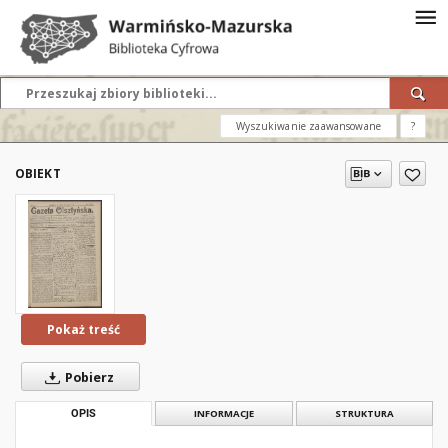
Wyszukiwanie zaawansowane
?
OBIEKT
Pokaż treść
Pobierz
OPIS
INFORMACJE
STRUKTURA