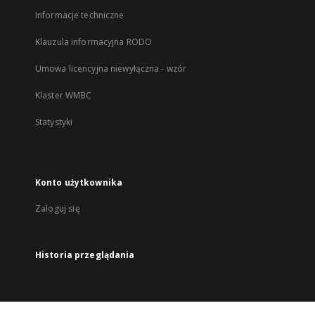
Informacje techniczne
Klauzula informacyjna RODO
Umowa licencyjna niewyłączna - wzór
Klaster WMBC
Statystyki
Konto użytkownika
Zaloguj się
Historia przeglądania