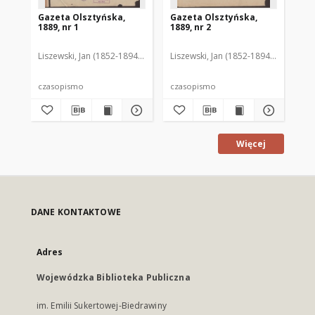
Gazeta Olsztyńska,
Gazeta Olsztyńska,
Ga
1889, nr 1
1889, nr 2
188
Liszewski, Jan (1852-1894). Red.
Liszewski, Jan (1852-1894). Red.
Lis
czasopismo
czasopismo
cz
Więcej
DANE KONTAKTOWE
Adres
Wojewódzka Biblioteka Publiczna
im. Emilii Sukertowej-Biedrawiny