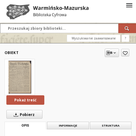
Wyszukiwanie zaawansowane
?
OBIEKT
Pokaż treść
Pobierz
OPIS
INFORMACJE
STRUKTURA