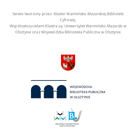
Serwis tworzony przez: Klaster Warmińsko-Mazurskiej Biblioteki
Cyfrowej.
Współzałożycielami Klastra są: Uniwersytet Warmińsko-Mazurski w
Olsztynie oraz Wojewódzka Biblioteka Publiczna w Olsztynie