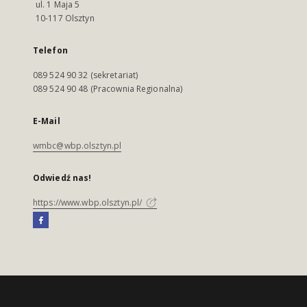
ul. 1 Maja 5
10-117 Olsztyn
Telefon
089 524 90 32 (sekretariat)
089 524 90 48 (Pracownia Regionalna)
E-Mail
wmbc@wbp.olsztyn.pl
Odwiedź nas!
https://www.wbp.olsztyn.pl/