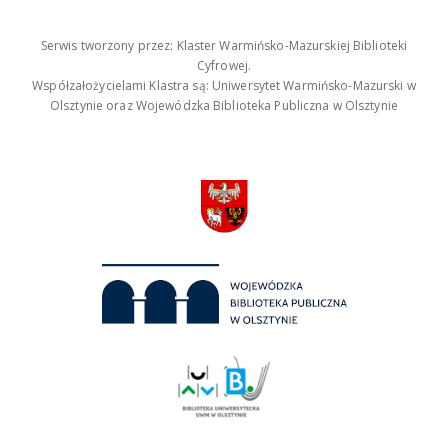
Serwis tworzony przez: Klaster Warmińsko-Mazurskiej Biblioteki
Cyfrowej.
Współzałożycielami Klastra są: Uniwersytet Warmińsko-Mazurski w
Olsztynie oraz Wojewódzka Biblioteka Publiczna w Olsztynie