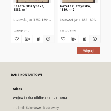
Gazeta Olsztyńska,
Gazeta Olsztyńska,
Ga
1889, nr 1
1889, nr 2
188
Liszewski, Jan (1852-1894). Red.
Liszewski, Jan (1852-1894). Red.
Lis
czasopismo
czasopismo
cz
Więcej
DANE KONTAKTOWE
Adres
Wojewódzka Biblioteka Publiczna
im. Emilii Sukertowej-Biedrawiny