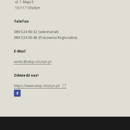
ul. 1 Maja 5
10-117 Olsztyn
Telefon
089 524 90 32 (sekretariat)
089 524 90 48 (Pracownia Regionalna)
E-Mail
wmbc@wbp.olsztyn.pl
Odwiedź nas!
https://www.wbp.olsztyn.pl/