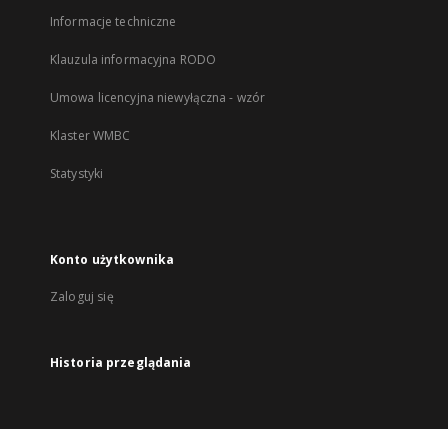
Informacje techniczne
Klauzula informacyjna RODO
Umowa licencyjna niewyłączna - wzór
Klaster WMBC
Statystyki
Konto użytkownika
Zaloguj się
Historia przeglądania