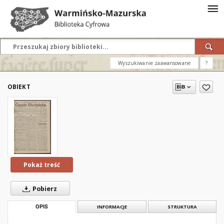
Wyszukiwanie zaawansowane
?
OBIEKT
Pokaż treść
Pobierz
OPIS
INFORMACJE
STRUKTURA