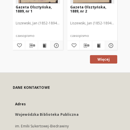
Gazeta Olsztyńska,
Gazeta Olsztyńska,
Ga
1889, nr 1
1889, nr 2
188
Liszewski, Jan (1852-1894). Red.
Liszewski, Jan (1852-1894). Red.
Lis
czasopismo
czasopismo
cz
Więcej
DANE KONTAKTOWE
Adres
Wojewódzka Biblioteka Publiczna
im. Emilii Sukertowej-Biedrawiny