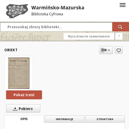
Wyszukiwanie zaawansowane
?
OBIEKT
Pokaż treść
Pobierz
OPIS
INFORMACJE
STRUKTURA