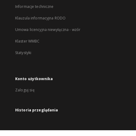
Informacje techniczne
Klauzula informacyjna RODO
Umowa licencyjna niewyłączna - wzór
Klaster WMBC
Statystyki
Konto użytkownika
Zaloguj się
Historia przeglądania