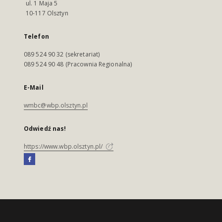
ul. 1 Maja 5
10-117 Olsztyn
Telefon
089 524 90 32 (sekretariat)
089 524 90 48 (Pracownia Regionalna)
E-Mail
wmbc@wbp.olsztyn.pl
Odwiedź nas!
https://www.wbp.olsztyn.pl/