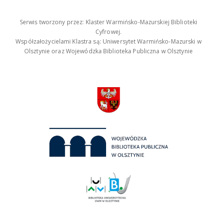
Serwis tworzony przez: Klaster Warmińsko-Mazurskiej Biblioteki
Cyfrowej.
Współzałożycielami Klastra są: Uniwersytet Warmińsko-Mazurski w
Olsztynie oraz Wojewódzka Biblioteka Publiczna w Olsztynie