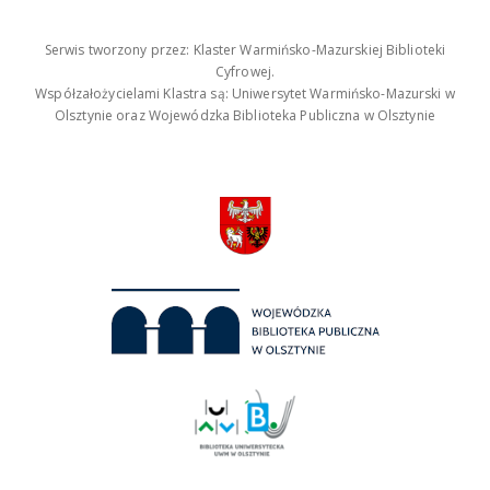
Serwis tworzony przez: Klaster Warmińsko-Mazurskiej Biblioteki
Cyfrowej.
Współzałożycielami Klastra są: Uniwersytet Warmińsko-Mazurski w
Olsztynie oraz Wojewódzka Biblioteka Publiczna w Olsztynie