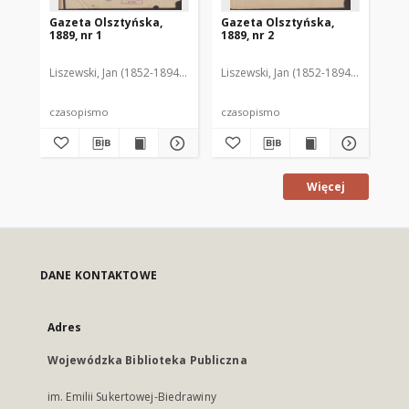
Gazeta Olsztyńska,
Gazeta Olsztyńska,
Ga
1889, nr 1
1889, nr 2
188
Liszewski, Jan (1852-1894). Red.
Liszewski, Jan (1852-1894). Red.
Lis
czasopismo
czasopismo
cz
Więcej
DANE KONTAKTOWE
Adres
Wojewódzka Biblioteka Publiczna
im. Emilii Sukertowej-Biedrawiny