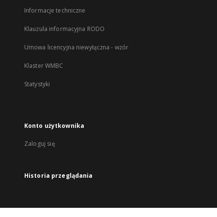
Informacje techniczne
Klauzula informacyjna RODO
Umowa licencyjna niewyłączna - wzór
Klaster WMBC
Statystyki
Konto użytkownika
Zaloguj się
Historia przeglądania