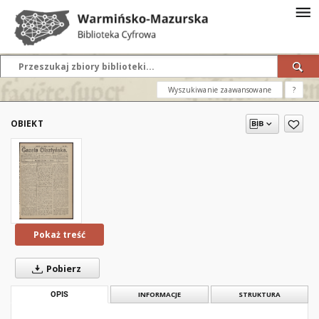
Wyszukiwanie zaawansowane
?
OBIEKT
Pokaż treść
Pobierz
OPIS
INFORMACJE
STRUKTURA