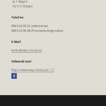
ul. 1 Maja 5
10-117 Olsztyn
Telefon
089 524 90 32 (sekretariat)
089 524 90 48 (Pracownia Regionalna)
E-Mail
wmbc@wbp.olsztyn.pl
Odwiedź nas!
https://www.wbp.olsztyn.pl/