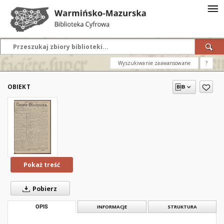
Wyszukiwanie zaawansowane
?
OBIEKT
Pokaż treść
Pobierz
OPIS
INFORMACJE
STRUKTURA