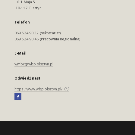
ul. 1 Maja 5
10-117 Olsztyn
Telefon
089 524 90 32 (sekretariat)
089 524 90 48 (Pracownia Regionalna)
E-Mail
wmbc@wbp.olsztyn.pl
Odwiedź nas!
https://www.wbp.olsztyn.pl/