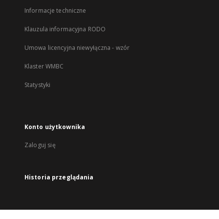
Informacje techniczne
Klauzula informacyjna RODO
Umowa licencyjna niewyłączna - wzór
Klaster WMBC
Statystyki
Konto użytkownika
Zaloguj się
Historia przeglądania