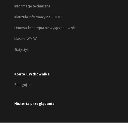
Informacje techniczne
Klauzula informacyjna RODO
Umowa licencyjna niewyłączna - wzór
Klaster WMBC
Statystyki
Konto użytkownika
Zaloguj się
Historia przeglądania