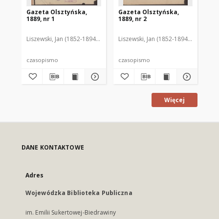
Gazeta Olsztyńska,
Gazeta Olsztyńska,
Ga
1889, nr 1
1889, nr 2
188
Liszewski, Jan (1852-1894). Red.
Liszewski, Jan (1852-1894). Red.
Lis
czasopismo
czasopismo
cz
Więcej
DANE KONTAKTOWE
Adres
Wojewódzka Biblioteka Publiczna
im. Emilii Sukertowej-Biedrawiny