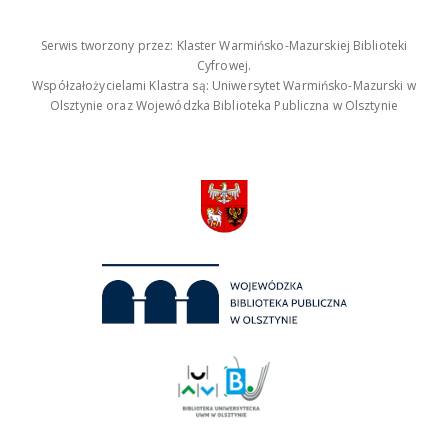
Serwis tworzony przez: Klaster Warmińsko-Mazurskiej Biblioteki
Cyfrowej.
Współzałożycielami Klastra są: Uniwersytet Warmińsko-Mazurski w
Olsztynie oraz Wojewódzka Biblioteka Publiczna w Olsztynie