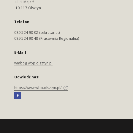
ul. 1 Maja 5
10-117 Olsztyn
Telefon
089 524 90 32 (sekretariat)
089 524 90 48 (Pracownia Regionalna)
E-Mail
wmbc@wbp.olsztyn.pl
Odwiedź nas!
https://www.wbp.olsztyn.pl/