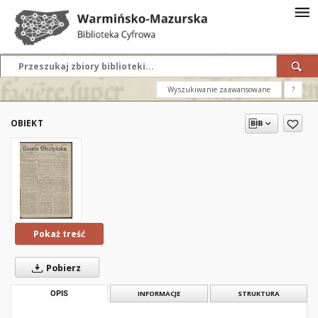
Wyszukiwanie zaawansowane
?
OBIEKT
Pokaż treść
Pobierz
OPIS
INFORMACJE
STRUKTURA