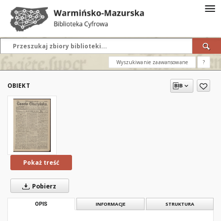
Wyszukiwanie zaawansowane
?
OBIEKT
Pokaż treść
Pobierz
OPIS
INFORMACJE
STRUKTURA