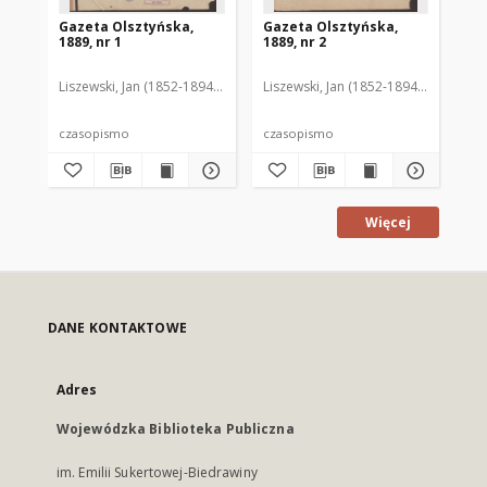
Gazeta Olsztyńska,
Gazeta Olsztyńska,
Ga
1889, nr 1
1889, nr 2
188
Liszewski, Jan (1852-1894). Red.
Liszewski, Jan (1852-1894). Red.
Lis
czasopismo
czasopismo
cz
Więcej
DANE KONTAKTOWE
Adres
Wojewódzka Biblioteka Publiczna
im. Emilii Sukertowej-Biedrawiny