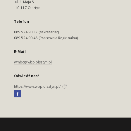
ul. 1 Maja 5
10-117 Olsztyn
Telefon
089 524 90 32 (sekretariat)
089 524 90 48 (Pracownia Regionalna)
E-Mail
wmbc@wbp.olsztyn.pl
Odwiedź nas!
https://www.wbp.olsztyn.pl/