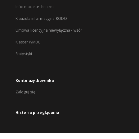
Informacje techniczne
Klauzula informacyjna RODO
Umowa licencyjna niewyłączna - wzór
Klaster WMBC
Statystyki
Konto użytkownika
Zaloguj się
Historia przeglądania