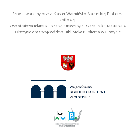
Serwis tworzony przez: Klaster Warmińsko-Mazurskiej Biblioteki
Cyfrowej.
Współzałożycielami Klastra są: Uniwersytet Warmińsko-Mazurski w
Olsztynie oraz Wojewódzka Biblioteka Publiczna w Olsztynie