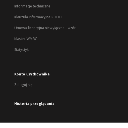
Informacje techniczne
Klauzula informacyjna RODO
Umowa licencyjna niewyłączna - wzór
Klaster WMBC
Statystyki
Konto użytkownika
Zaloguj się
Historia przeglądania