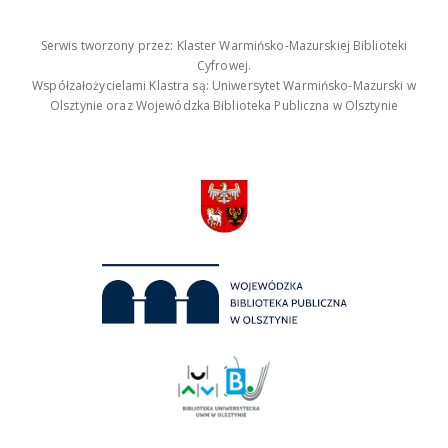
Serwis tworzony przez: Klaster Warmińsko-Mazurskiej Biblioteki
Cyfrowej.
Współzałożycielami Klastra są: Uniwersytet Warmińsko-Mazurski w
Olsztynie oraz Wojewódzka Biblioteka Publiczna w Olsztynie