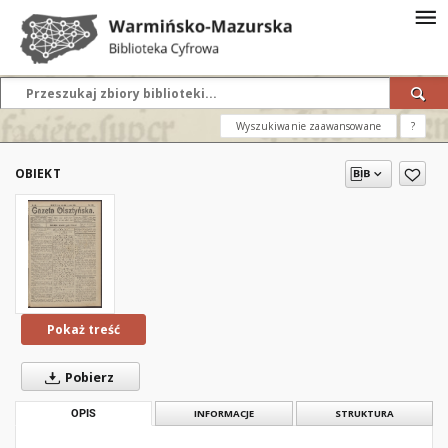
Wyszukiwanie zaawansowane
?
OBIEKT
Pokaż treść
Pobierz
OPIS
INFORMACJE
STRUKTURA