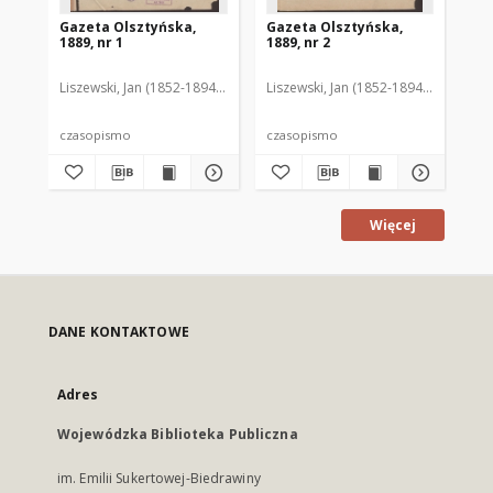
Gazeta Olsztyńska,
Gazeta Olsztyńska,
Ga
1889, nr 1
1889, nr 2
188
Liszewski, Jan (1852-1894). Red.
Liszewski, Jan (1852-1894). Red.
Lis
czasopismo
czasopismo
cz
Więcej
DANE KONTAKTOWE
Adres
Wojewódzka Biblioteka Publiczna
im. Emilii Sukertowej-Biedrawiny