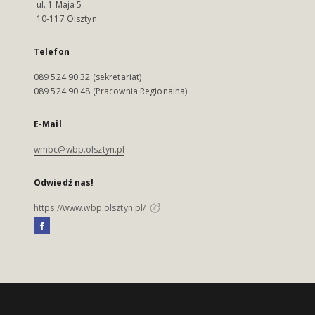
ul. 1 Maja 5
10-117 Olsztyn
Telefon
089 524 90 32 (sekretariat)
089 524 90 48 (Pracownia Regionalna)
E-Mail
wmbc@wbp.olsztyn.pl
Odwiedź nas!
https://www.wbp.olsztyn.pl/