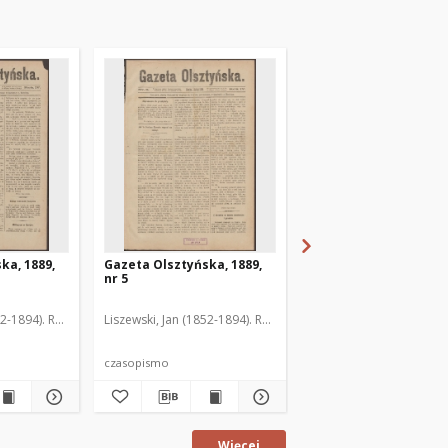
ka, 1889,
Gazeta Olsztyńska, 1889,
Gazeta Olsztyńska, 1
nr 5
nr 6
52-1894). Red.
Liszewski, Jan (1852-1894). Red.
Liszewski, Jan (1852-189
czasopismo
czasopismo
Więcej