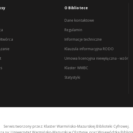
ksy
O Bibliotece
Dane kontaktowe
ca
Regulamin
łtwórca
Informacje techniczne
zanie
Klauzula informacyjna RODO
t
Umowa licencyjna niewyłączna - wzór
es
Klaster WMBC
Statystyki
Serwis tworzony przez: Klaster Warmińsko-Mazurskiej Biblioteki Cyfrowej.
tra są: Uniwersytet Warmińsko-Mazurski w Olsztynie oraz Wojewódzka Bibliote