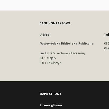
DANE KONTAKTOWE
Adres
Te
Wojewódzka Biblioteka Publiczna
089
089
im. Emilii Sukertowej-Biedrawiny
ul. 1 Maja 5
10-117 Olsztyn
MAPA STRONY
Strona główna