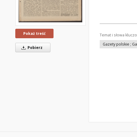
Pokaż treść
Temat i słowa klucz
Gazety polskie ; G
Pobierz