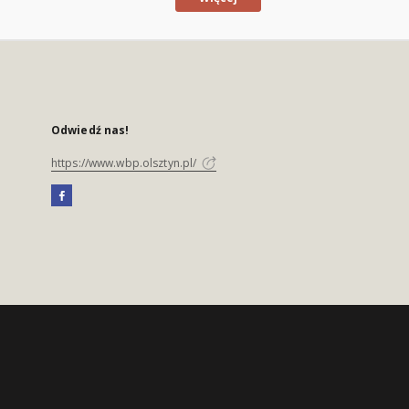
Odwiedź nas!
https://www.wbp.olsztyn.pl/