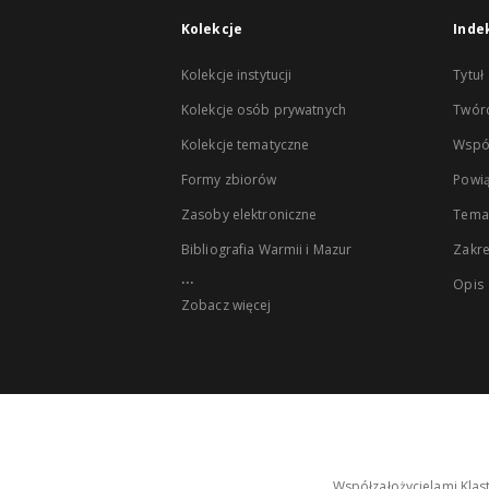
Kolekcje
Inde
Kolekcje instytucji
Tytuł
Kolekcje osób prywatnych
Twór
Kolekcje tematyczne
Wspó
Formy zbiorów
Powią
Zasoby elektroniczne
Tema
Bibliografia Warmii i Mazur
Zakr
...
Opis
Zobacz więcej
Współzałożycielami Klas