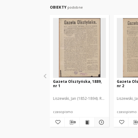
OBIEKTY
podobne
Gazeta Olsztyńska, 1889,
Gazeta Ols
nr 1
nr 2
Liszewski, Jan (1852-1894). Red.
Liszewski, J
czasopismo
czasopismo