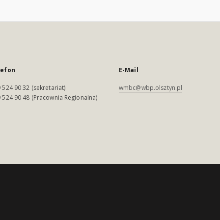
lefon
E-Mail
 524 90 32 (sekretariat)
wmbc@wbp.olsztyn.pl
 524 90 48 (Pracownia Regionalna)