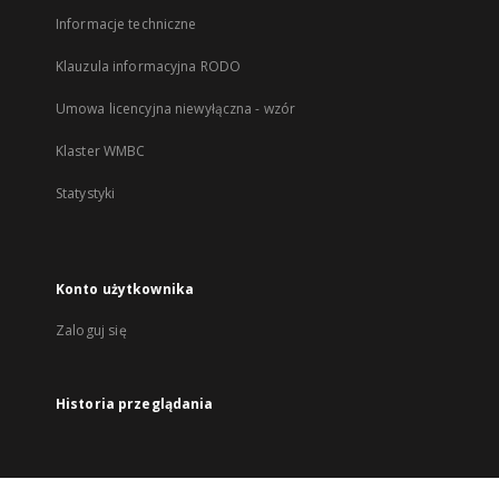
Informacje techniczne
Klauzula informacyjna RODO
Umowa licencyjna niewyłączna - wzór
Klaster WMBC
Statystyki
Konto użytkownika
Zaloguj się
Historia przeglądania