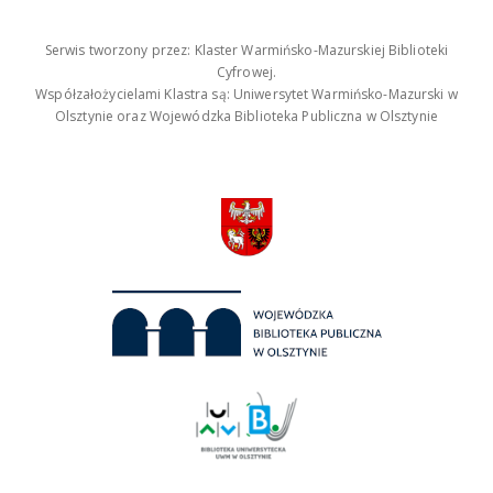
Serwis tworzony przez: Klaster Warmińsko-Mazurskiej Biblioteki
Cyfrowej.
Współzałożycielami Klastra są: Uniwersytet Warmińsko-Mazurski w
Olsztynie oraz Wojewódzka Biblioteka Publiczna w Olsztynie