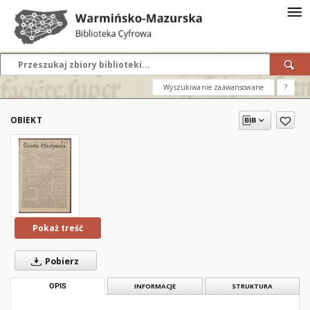
Wyszukiwanie zaawansowane
?
OBIEKT
Pokaż treść
Pobierz
OPIS
INFORMACJE
STRUKTURA