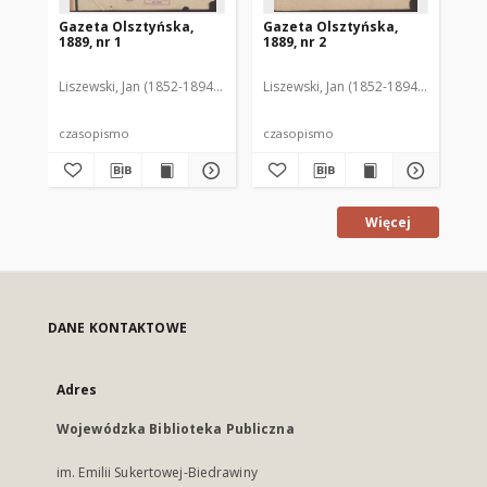
Gazeta Olsztyńska,
Gazeta Olsztyńska,
Ga
1889, nr 1
1889, nr 2
188
Liszewski, Jan (1852-1894). Red.
Liszewski, Jan (1852-1894). Red.
Lis
czasopismo
czasopismo
cz
Więcej
DANE KONTAKTOWE
Adres
Wojewódzka Biblioteka Publiczna
im. Emilii Sukertowej-Biedrawiny