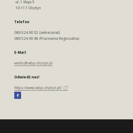
ul. 1 Maja 5
10-117 Olsztyn
Telefon
089 524 90 32 (sekretariat)
089 524 90 48 (Pracownia Regionalna)
E-Mail
wmbc@wbp.olsztyn.pl
Odwiedź nas!
https://www.wbp.olsztyn.pl/