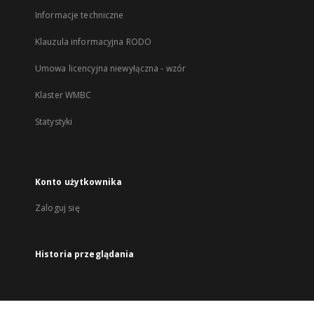
Informacje techniczne
Klauzula informacyjna RODO
Umowa licencyjna niewyłączna - wzór
Klaster WMBC
Statystyki
Konto użytkownika
Zaloguj się
Historia przeglądania