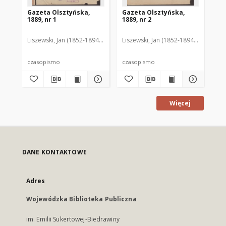
Gazeta Olsztyńska,
Gazeta Olsztyńska,
Ga
1889, nr 1
1889, nr 2
188
Liszewski, Jan (1852-1894). Red.
Liszewski, Jan (1852-1894). Red.
Lis
czasopismo
czasopismo
cz
Więcej
DANE KONTAKTOWE
Adres
Wojewódzka Biblioteka Publiczna
im. Emilii Sukertowej-Biedrawiny