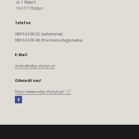
ul. 1 Maja 5
10-117 Olsztyn
Telefon
089 524 90 32 (sekretariat)
089 524 90 48 (Pracownia Regionalna)
E-Mail
wmbc@wbp.olsztyn.pl
Odwiedź nas!
https://www.wbp.olsztyn.pl/