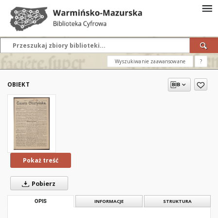
Wyszukiwanie zaawansowane
?
OBIEKT
Pokaż treść
Pobierz
OPIS
INFORMACJE
STRUKTURA