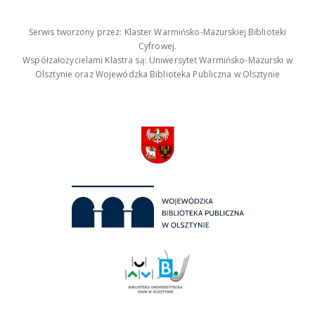
Serwis tworzony przez: Klaster Warmińsko-Mazurskiej Biblioteki
Cyfrowej.
Współzałożycielami Klastra są: Uniwersytet Warmińsko-Mazurski w
Olsztynie oraz Wojewódzka Biblioteka Publiczna w Olsztynie