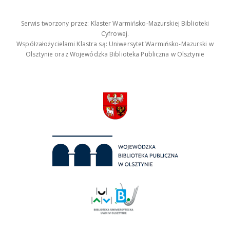
Serwis tworzony przez: Klaster Warmińsko-Mazurskiej Biblioteki
Cyfrowej.
Współzałożycielami Klastra są: Uniwersytet Warmińsko-Mazurski w
Olsztynie oraz Wojewódzka Biblioteka Publiczna w Olsztynie