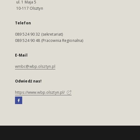
ul. 1 Maja 5
10-117 Olsztyn
Telefon
089 524 90 32 (sekretariat)
089 524 90 48 (Pracownia Regionalna)
E-Mail
wmbc@wbp.olsztyn.pl
Odwiedź nas!
https://www.wbp.olsztyn.pl/