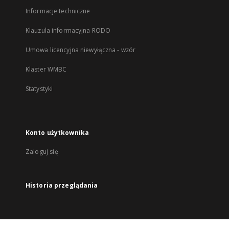
Informacje techniczne
Klauzula informacyjna RODO
Umowa licencyjna niewyłączna - wzór
Klaster WMBC
Statystyki
Konto użytkownika
Zaloguj się
Historia przeglądania