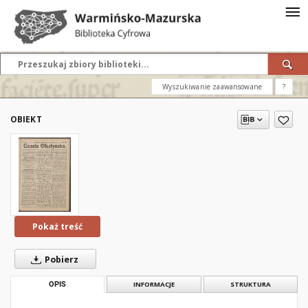
Wyszukiwanie zaawansowane
?
OBIEKT
Pokaż treść
Pobierz
OPIS
INFORMACJE
STRUKTURA