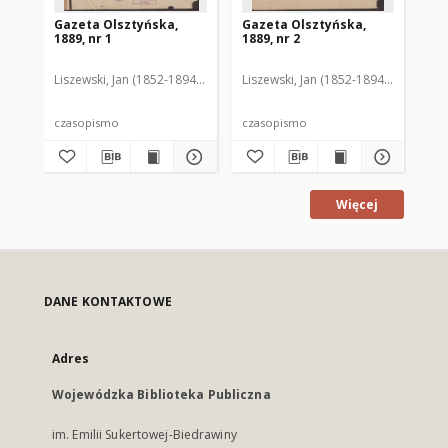
Gazeta Olsztyńska,
Gazeta Olsztyńska,
Ga
1889, nr 1
1889, nr 2
188
Liszewski, Jan (1852-1894). Red.
Liszewski, Jan (1852-1894). Red.
Lis
czasopismo
czasopismo
cz
Więcej
DANE KONTAKTOWE
Adres
Wojewódzka Biblioteka Publiczna
im. Emilii Sukertowej-Biedrawiny