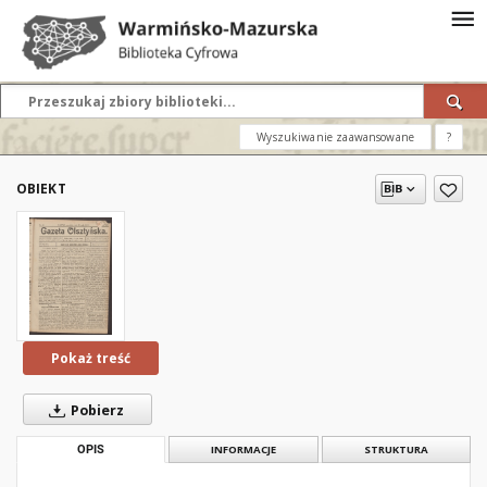
Wyszukiwanie zaawansowane
?
OBIEKT
Pokaż treść
Pobierz
OPIS
INFORMACJE
STRUKTURA