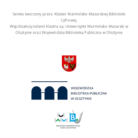
Serwis tworzony przez: Klaster Warmińsko-Mazurskiej Biblioteki
Cyfrowej.
Współzałożycielami Klastra są: Uniwersytet Warmińsko-Mazurski w
Olsztynie oraz Wojewódzka Biblioteka Publiczna w Olsztynie