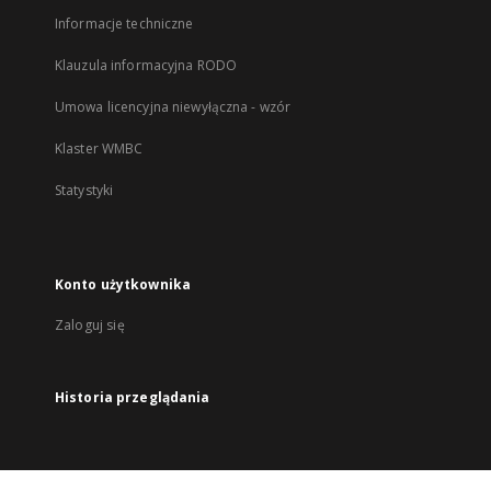
Informacje techniczne
Klauzula informacyjna RODO
Umowa licencyjna niewyłączna - wzór
Klaster WMBC
Statystyki
Konto użytkownika
Zaloguj się
Historia przeglądania