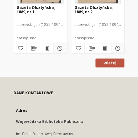
Gazeta Olsztyńska,
Gazeta Olsztyńska,
Ga
1889, nr 1
1889, nr 2
188
Liszewski, Jan (1852-1894). Red.
Liszewski, Jan (1852-1894). Red.
Lis
czasopismo
czasopismo
cz
Więcej
DANE KONTAKTOWE
Adres
Wojewódzka Biblioteka Publiczna
im. Emilii Sukertowej-Biedrawiny