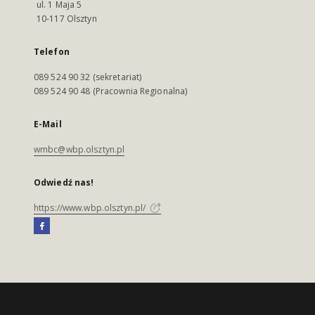
ul. 1 Maja 5
10-117 Olsztyn
Telefon
089 524 90 32 (sekretariat)
089 524 90 48 (Pracownia Regionalna)
E-Mail
wmbc@wbp.olsztyn.pl
Odwiedź nas!
https://www.wbp.olsztyn.pl/