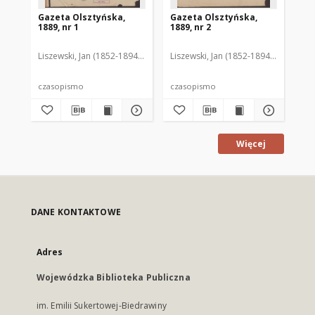
Gazeta Olsztyńska,
Gazeta Olsztyńska,
Ga
1889, nr 1
1889, nr 2
188
Liszewski, Jan (1852-1894). Red.
Liszewski, Jan (1852-1894). Red.
Lis
czasopismo
czasopismo
cz
Więcej
DANE KONTAKTOWE
Adres
Wojewódzka Biblioteka Publiczna
im. Emilii Sukertowej-Biedrawiny