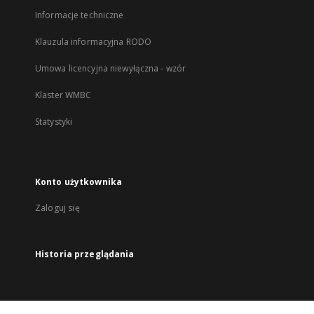
Informacje techniczne
Klauzula informacyjna RODO
Umowa licencyjna niewyłączna - wzór
Klaster WMBC
Statystyki
Konto użytkownika
Zaloguj się
Historia przeglądania