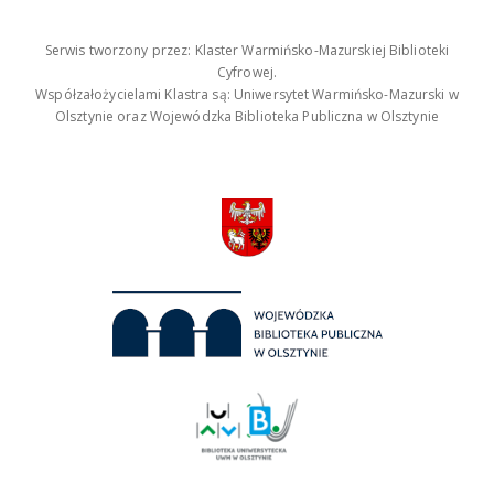
Serwis tworzony przez: Klaster Warmińsko-Mazurskiej Biblioteki
Cyfrowej.
Współzałożycielami Klastra są: Uniwersytet Warmińsko-Mazurski w
Olsztynie oraz Wojewódzka Biblioteka Publiczna w Olsztynie