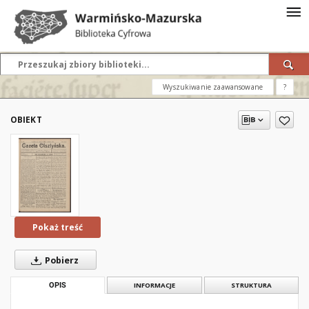
Wyszukiwanie zaawansowane
?
OBIEKT
Pokaż treść
Pobierz
OPIS
INFORMACJE
STRUKTURA