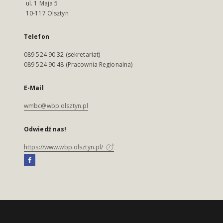
ul. 1 Maja 5
10-117 Olsztyn
Telefon
089 524 90 32 (sekretariat)
089 524 90 48 (Pracownia Regionalna)
E-Mail
wmbc@wbp.olsztyn.pl
Odwiedź nas!
https://www.wbp.olsztyn.pl/