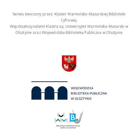
Serwis tworzony przez: Klaster Warmińsko-Mazurskiej Biblioteki
Cyfrowej.
Współzałożycielami Klastra są: Uniwersytet Warmińsko-Mazurski w
Olsztynie oraz Wojewódzka Biblioteka Publiczna w Olsztynie