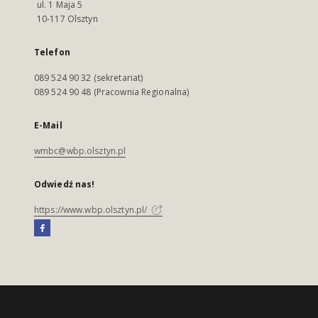
ul. 1 Maja 5
10-117 Olsztyn
Telefon
089 524 90 32 (sekretariat)
089 524 90 48 (Pracownia Regionalna)
E-Mail
wmbc@wbp.olsztyn.pl
Odwiedź nas!
https://www.wbp.olsztyn.pl/