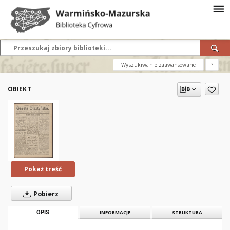
Wyszukiwanie zaawansowane
?
OBIEKT
Pokaż treść
Pobierz
OPIS
INFORMACJE
STRUKTURA