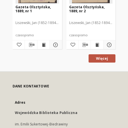
Gazeta Olsztyńska,
Gazeta Olsztyńska,
Ga
1889, nr 1
1889, nr 2
188
Liszewski, Jan (1852-1894). Red.
Liszewski, Jan (1852-1894). Red.
Lis
czasopismo
czasopismo
cz
Więcej
DANE KONTAKTOWE
Adres
Wojewódzka Biblioteka Publiczna
im. Emilii Sukertowej-Biedrawiny