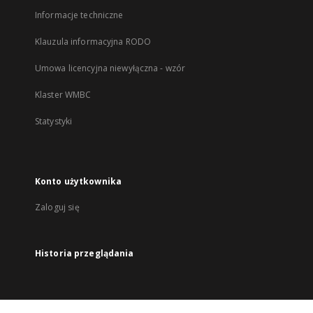
Informacje techniczne
Klauzula informacyjna RODO
Umowa licencyjna niewyłączna - wzór
Klaster WMBC
Statystyki
Konto użytkownika
Zaloguj się
Historia przeglądania