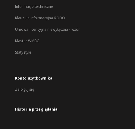
Informacje techniczne
Klauzula informacyjna RODO
Umowa licencyjna niewyłączna - wzór
Klaster WMBC
Statystyki
Konto użytkownika
Zaloguj się
Historia przeglądania