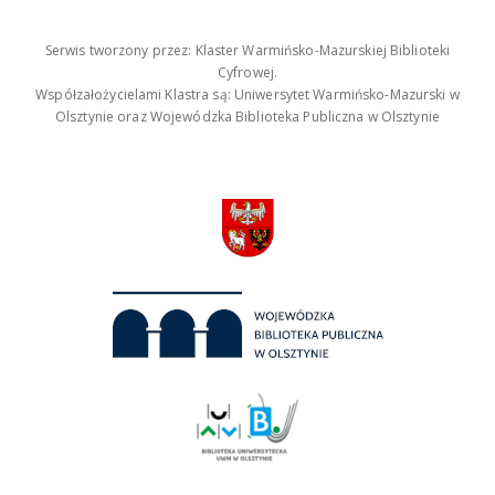
Serwis tworzony przez: Klaster Warmińsko-Mazurskiej Biblioteki
Cyfrowej.
Współzałożycielami Klastra są: Uniwersytet Warmińsko-Mazurski w
Olsztynie oraz Wojewódzka Biblioteka Publiczna w Olsztynie