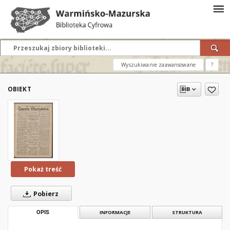
Wyszukiwanie zaawansowane
?
OBIEKT
Pokaż treść
Pobierz
OPIS
INFORMACJE
STRUKTURA