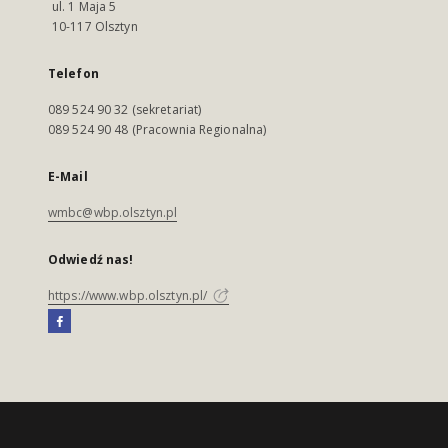
ul. 1 Maja 5
10-117 Olsztyn
Telefon
089 524 90 32 (sekretariat)
089 524 90 48 (Pracownia Regionalna)
E-Mail
wmbc@wbp.olsztyn.pl
Odwiedź nas!
https://www.wbp.olsztyn.pl/