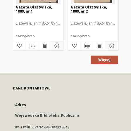
Gazeta Olsztyńska,
Gazeta Olsztyńska,
Ga
1889, nr 1
1889, nr 2
188
Liszewski, Jan (1852-1894). Red.
Liszewski, Jan (1852-1894). Red.
Lis
czasopismo
czasopismo
cz
Więcej
DANE KONTAKTOWE
Adres
Wojewódzka Biblioteka Publiczna
im. Emilii Sukertowej-Biedrawiny