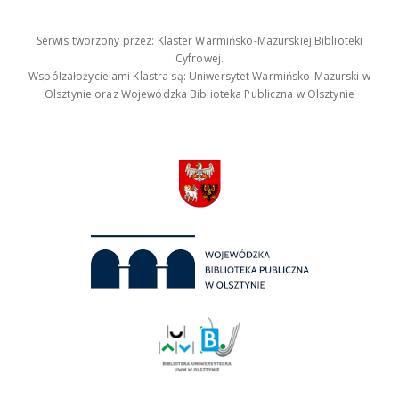
Serwis tworzony przez: Klaster Warmińsko-Mazurskiej Biblioteki
Cyfrowej.
Współzałożycielami Klastra są: Uniwersytet Warmińsko-Mazurski w
Olsztynie oraz Wojewódzka Biblioteka Publiczna w Olsztynie