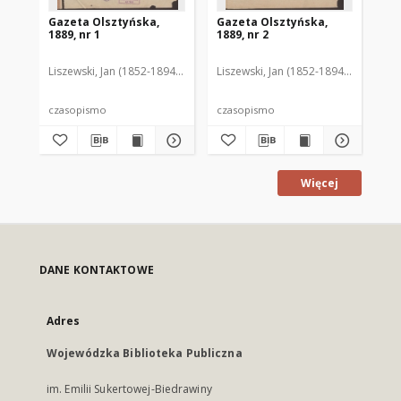
Gazeta Olsztyńska,
Gazeta Olsztyńska,
Ga
1889, nr 1
1889, nr 2
188
Liszewski, Jan (1852-1894). Red.
Liszewski, Jan (1852-1894). Red.
Lis
czasopismo
czasopismo
cz
Więcej
DANE KONTAKTOWE
Adres
Wojewódzka Biblioteka Publiczna
im. Emilii Sukertowej-Biedrawiny