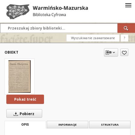
Wyszukiwanie zaawansowane
?
OBIEKT
Pokaż treść
Pobierz
OPIS
INFORMACJE
STRUKTURA