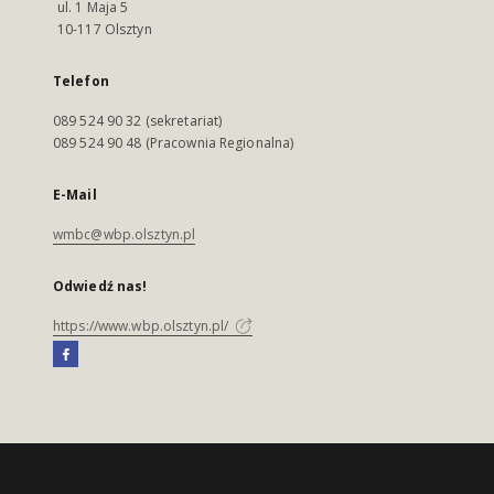
ul. 1 Maja 5
10-117 Olsztyn
Telefon
089 524 90 32 (sekretariat)
089 524 90 48 (Pracownia Regionalna)
E-Mail
wmbc@wbp.olsztyn.pl
Odwiedź nas!
https://www.wbp.olsztyn.pl/