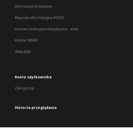
Informacje techniczne
Klauzula informacyjna RODO
Umowa licencyjna niewyłączna - wzór
Klaster WMBC
Statystyki
Konto użytkownika
Zaloguj się
Historia przeglądania