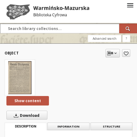
Advanced search
?
OBJECT
Show content
Download
DESCRIPTION
INFORMATION
STRUCTURE