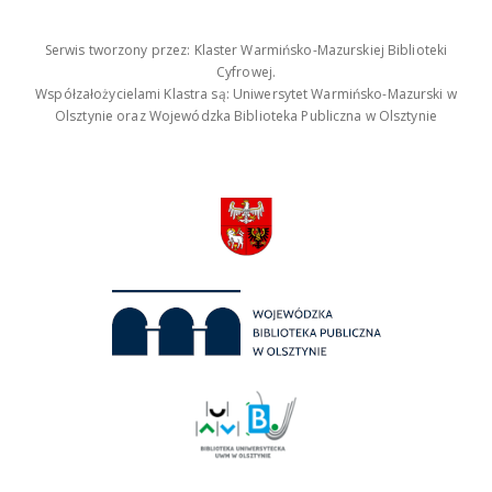
Serwis tworzony przez: Klaster Warmińsko-Mazurskiej Biblioteki
Cyfrowej.
Współzałożycielami Klastra są: Uniwersytet Warmińsko-Mazurski w
Olsztynie oraz Wojewódzka Biblioteka Publiczna w Olsztynie