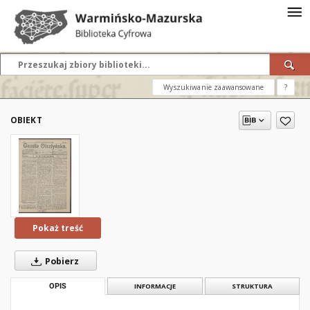
Wyszukiwanie zaawansowane
?
OBIEKT
Pokaż treść
Pobierz
OPIS
INFORMACJE
STRUKTURA