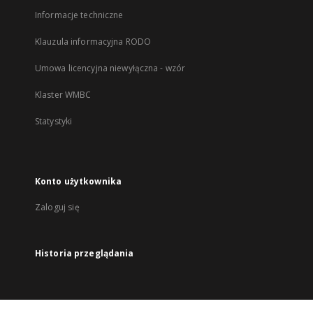
Informacje techniczne
Klauzula informacyjna RODO
Umowa licencyjna niewyłączna - wzór
Klaster WMBC
Statystyki
Konto użytkownika
Zaloguj się
Historia przeglądania