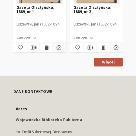
Gazeta Olsztyńska,
Gazeta Olsztyńska,
Ga
1889, nr 1
1889, nr 2
188
Liszewski, Jan (1852-1894). Red.
Liszewski, Jan (1852-1894). Red.
Lis
czasopismo
czasopismo
cz
Więcej
DANE KONTAKTOWE
Adres
Wojewódzka Biblioteka Publiczna
im. Emilii Sukertowej-Biedrawiny