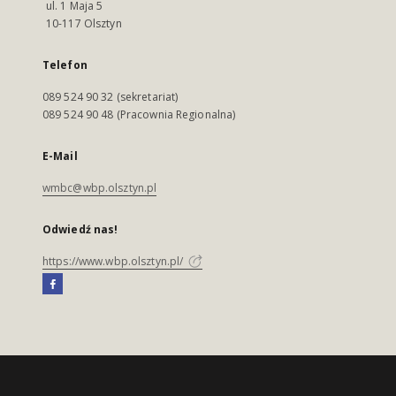
ul. 1 Maja 5
10-117 Olsztyn
Telefon
089 524 90 32 (sekretariat)
089 524 90 48 (Pracownia Regionalna)
E-Mail
wmbc@wbp.olsztyn.pl
Odwiedź nas!
https://www.wbp.olsztyn.pl/