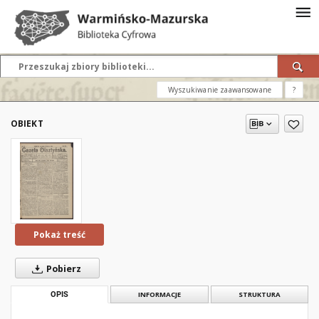
Wyszukiwanie zaawansowane
?
OBIEKT
Pokaż treść
Pobierz
OPIS
INFORMACJE
STRUKTURA