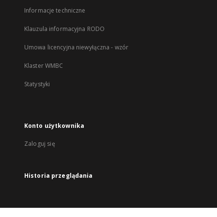
Informacje techniczne
Klauzula informacyjna RODO
Umowa licencyjna niewyłączna - wzór
Klaster WMBC
Statystyki
Konto użytkownika
Zaloguj się
Historia przeglądania