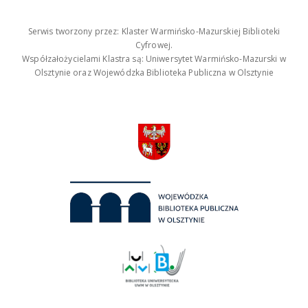
Serwis tworzony przez: Klaster Warmińsko-Mazurskiej Biblioteki
Cyfrowej.
Współzałożycielami Klastra są: Uniwersytet Warmińsko-Mazurski w
Olsztynie oraz Wojewódzka Biblioteka Publiczna w Olsztynie