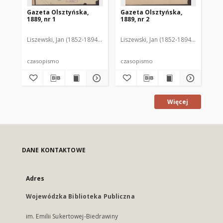
Gazeta Olsztyńska,
Gazeta Olsztyńska,
Ga
1889, nr 1
1889, nr 2
188
Liszewski, Jan (1852-1894). Red.
Liszewski, Jan (1852-1894). Red.
Lis
czasopismo
czasopismo
cz
Więcej
DANE KONTAKTOWE
Adres
Wojewódzka Biblioteka Publiczna
im. Emilii Sukertowej-Biedrawiny