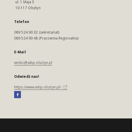
ul. 1 Maja 5
10-117 Olsztyn
Telefon
089 524 90 32 (sekretariat)
089 524 90 48 (Pracownia Regionalna)
E-Mail
wmbc@wbp.olsztyn.pl
Odwiedź nas!
https://www.wbp.olsztyn.pl/