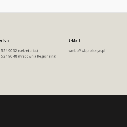
lefon
E-Mail
 524 90 32 (sekretariat)
wmbc@wbp.olsztyn.pl
 524 90 48 (Pracownia Regionalna)