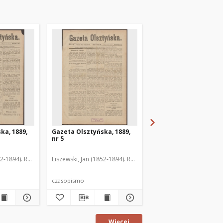
ka, 1889,
Gazeta Olsztyńska, 1889,
Gazeta Olsztyńska, 1
nr 5
nr 6
52-1894). Red.
Liszewski, Jan (1852-1894). Red.
Liszewski, Jan (1852-189
czasopismo
czasopismo
Więcej