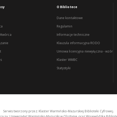
ksy
O Bibliotece
Dane kontaktowe
ca
Regulamin
łtwórca
Informacje techniczne
zanie
Klauzula informacyjna RODO
t
Umowa licencyjna niewyłączna - wzór
es
Klaster WMBC
Statystyki
Serwis tworzony przez: Klaster Warmińsko-Mazurskiej Biblioteki Cyfrowej.
tra są: Uniwersytet Warmińsko-Mazurski w Olsztynie oraz Wojewódzka Bibliote