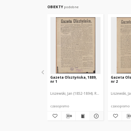
OBIEKTY
podobne
Gazeta Olsztyńska, 1889,
Gazeta Ols
nr 1
nr 2
Liszewski, Jan (1852-1894). Red.
Liszewski, J
czasopismo
czasopismo