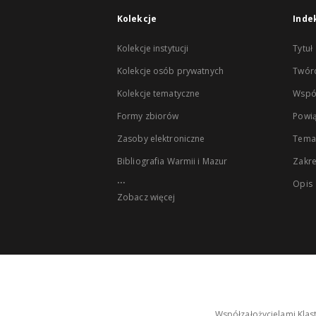
Kolekcje
Inde
Kolekcje instytucji
Tytuł
Kolekcje osób prywatnych
Twór
Kolekcje tematyczne
Wspó
Formy zbiorów
Powią
Zasoby elektroniczne
Tema
Bibliografia Warmii i Mazur
Zakr
...
Opis
Zobacz więcej
Współzałożycielami Klas