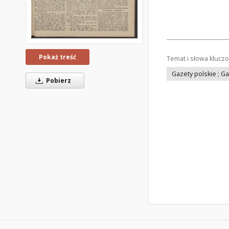
Pokaż treść
Temat i słowa klucz
Gazety polskie ; G
Pobierz