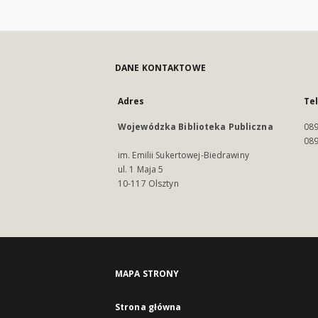
DANE KONTAKTOWE
Adres
Te
Wojewódzka Biblioteka Publiczna
089
089
im. Emilii Sukertowej-Biedrawiny
ul. 1 Maja 5
10-117 Olsztyn
MAPA STRONY
Strona główna