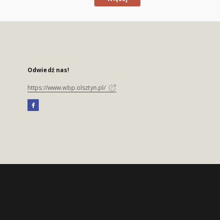
Odwiedź nas!
https://www.wbp.olsztyn.pl/